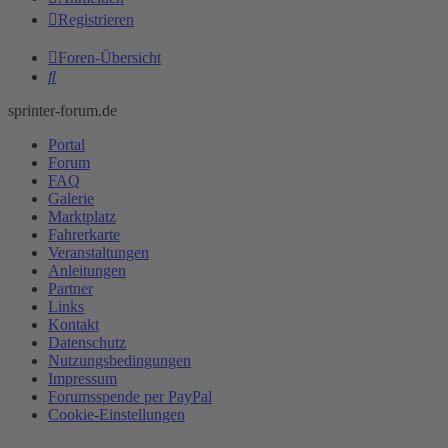
Registrieren
Foren-Übersicht
Suche
sprinter-forum.de
Portal
Forum
FAQ
Galerie
Marktplatz
Fahrerkarte
Veranstaltungen
Anleitungen
Partner
Links
Kontakt
Datenschutz
Nutzungsbedingungen
Impressum
Forumsspende per PayPal
Cookie-Einstellungen