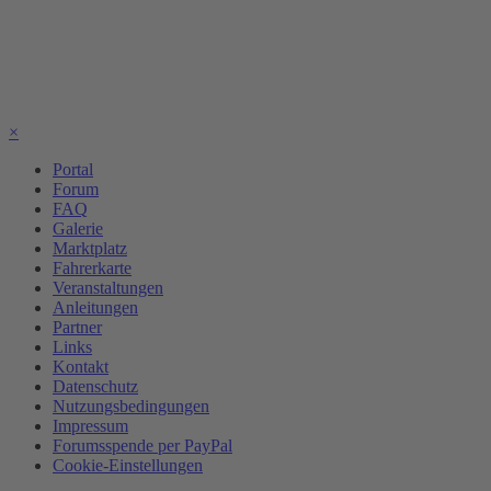
×
Portal
Forum
FAQ
Galerie
Marktplatz
Fahrerkarte
Veranstaltungen
Anleitungen
Partner
Links
Kontakt
Datenschutz
Nutzungsbedingungen
Impressum
Forumsspende per PayPal
Cookie-Einstellungen