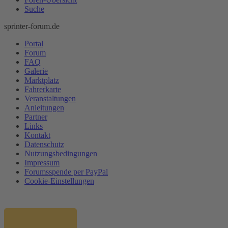
Suche
sprinter-forum.de
Portal
Forum
FAQ
Galerie
Marktplatz
Fahrerkarte
Veranstaltungen
Anleitungen
Partner
Links
Kontakt
Datenschutz
Nutzungsbedingungen
Impressum
Forumsspende per PayPal
Cookie-Einstellungen