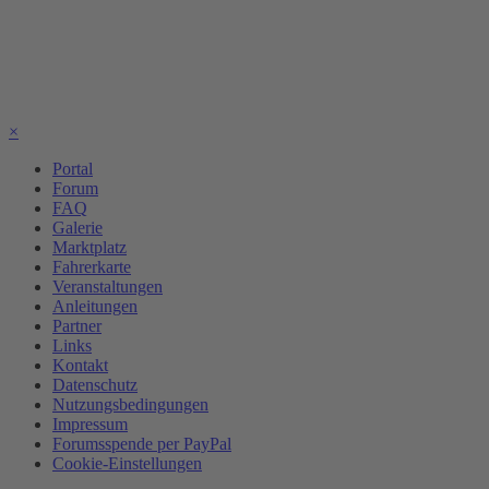
×
Portal
Forum
FAQ
Galerie
Marktplatz
Fahrerkarte
Veranstaltungen
Anleitungen
Partner
Links
Kontakt
Datenschutz
Nutzungsbedingungen
Impressum
Forumsspende per PayPal
Cookie-Einstellungen