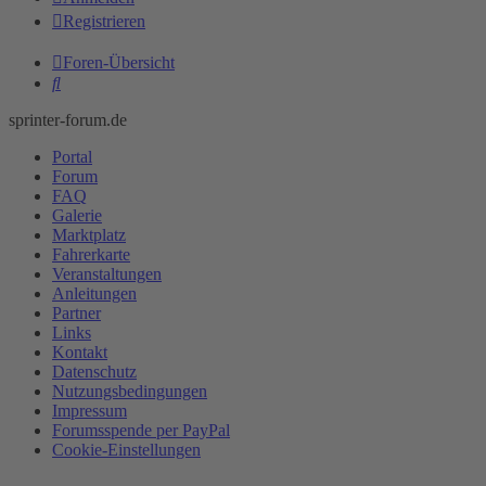
Registrieren
Foren-Übersicht
Suche
sprinter-forum.de
Portal
Forum
FAQ
Galerie
Marktplatz
Fahrerkarte
Veranstaltungen
Anleitungen
Partner
Links
Kontakt
Datenschutz
Nutzungsbedingungen
Impressum
Forumsspende per PayPal
Cookie-Einstellungen