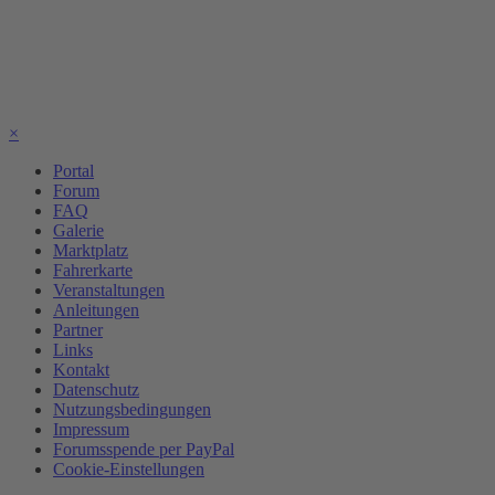
×
Portal
Forum
FAQ
Galerie
Marktplatz
Fahrerkarte
Veranstaltungen
Anleitungen
Partner
Links
Kontakt
Datenschutz
Nutzungsbedingungen
Impressum
Forumsspende per PayPal
Cookie-Einstellungen