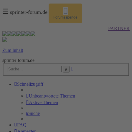
☰
sprinter-forum.de
Forumsspende
PARTNER
Zum Inhalt
sprinter-forum.de
Erweiterte
Suche
Suche
Schnellzugriff
Unbeantwortete Themen
Aktive Themen
Suche
FAQ
Anmelden