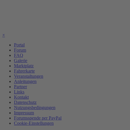
×
Portal
Forum
FAQ
Galerie
Marktplatz
Fahrerkarte
Veranstaltungen
Anleitungen
Partner
Links
Kontakt
Datenschutz
Nutzungsbedingungen
Impressum
Forumsspende per PayPal
Cookie-Einstellungen