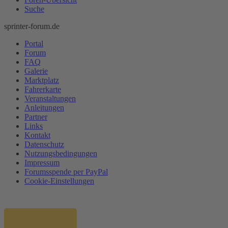
Suche
sprinter-forum.de
Portal
Forum
FAQ
Galerie
Marktplatz
Fahrerkarte
Veranstaltungen
Anleitungen
Partner
Links
Kontakt
Datenschutz
Nutzungsbedingungen
Impressum
Forumsspende per PayPal
Cookie-Einstellungen