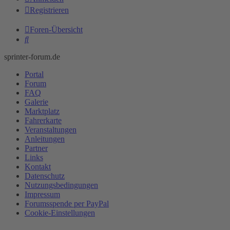
Registrieren
Foren-Übersicht
Suche
sprinter-forum.de
Portal
Forum
FAQ
Galerie
Marktplatz
Fahrerkarte
Veranstaltungen
Anleitungen
Partner
Links
Kontakt
Datenschutz
Nutzungsbedingungen
Impressum
Forumsspende per PayPal
Cookie-Einstellungen