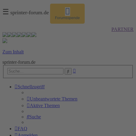
☰
sprinter-forum.de
Forumsspende
PARTNER
Zum Inhalt
sprinter-forum.de
Erweiterte
Suche
Suche
Schnellzugriff
Unbeantwortete Themen
Aktive Themen
Suche
FAQ
Anmelden