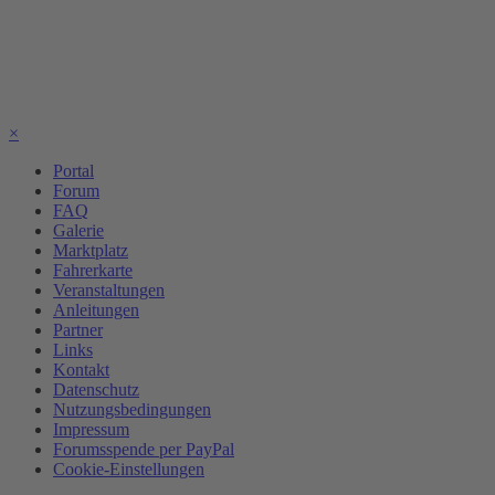
×
Portal
Forum
FAQ
Galerie
Marktplatz
Fahrerkarte
Veranstaltungen
Anleitungen
Partner
Links
Kontakt
Datenschutz
Nutzungsbedingungen
Impressum
Forumsspende per PayPal
Cookie-Einstellungen