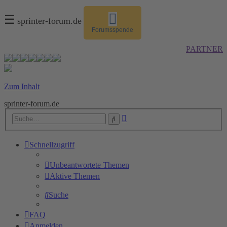
☰
sprinter-forum.de
Forumsspende
PARTNER
Zum Inhalt
sprinter-forum.de
Erweiterte
Suche
Suche
Schnellzugriff
Unbeantwortete Themen
Aktive Themen
Suche
FAQ
Anmelden