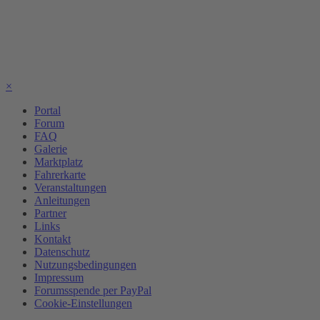
×
Portal
Forum
FAQ
Galerie
Marktplatz
Fahrerkarte
Veranstaltungen
Anleitungen
Partner
Links
Kontakt
Datenschutz
Nutzungsbedingungen
Impressum
Forumsspende per PayPal
Cookie-Einstellungen