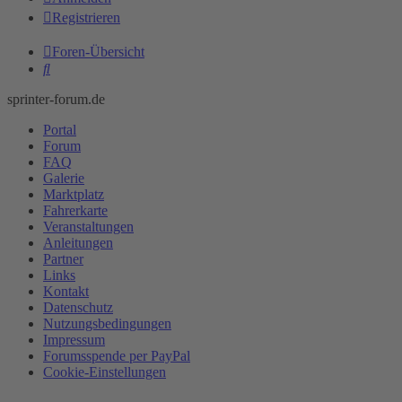
Registrieren
Foren-Übersicht
Suche
sprinter-forum.de
Portal
Forum
FAQ
Galerie
Marktplatz
Fahrerkarte
Veranstaltungen
Anleitungen
Partner
Links
Kontakt
Datenschutz
Nutzungsbedingungen
Impressum
Forumsspende per PayPal
Cookie-Einstellungen