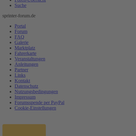
Suche
sprinter-forum.de
Portal
Forum
FAQ
Galerie
Marktplatz
Fahrerkarte
Veranstaltungen
Anleitungen
Partner
Links
Kontakt
Datenschutz
Nutzungsbedingungen
Impressum
Forumsspende per PayPal
Cookie-Einstellungen