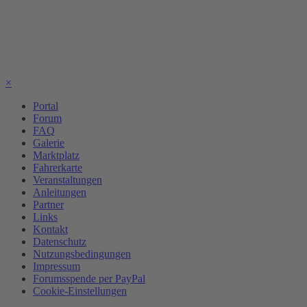
×
Portal
Forum
FAQ
Galerie
Marktplatz
Fahrerkarte
Veranstaltungen
Anleitungen
Partner
Links
Kontakt
Datenschutz
Nutzungsbedingungen
Impressum
Forumsspende per PayPal
Cookie-Einstellungen