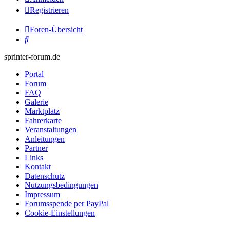
Registrieren
Foren-Übersicht
Suche
sprinter-forum.de
Portal
Forum
FAQ
Galerie
Marktplatz
Fahrerkarte
Veranstaltungen
Anleitungen
Partner
Links
Kontakt
Datenschutz
Nutzungsbedingungen
Impressum
Forumsspende per PayPal
Cookie-Einstellungen