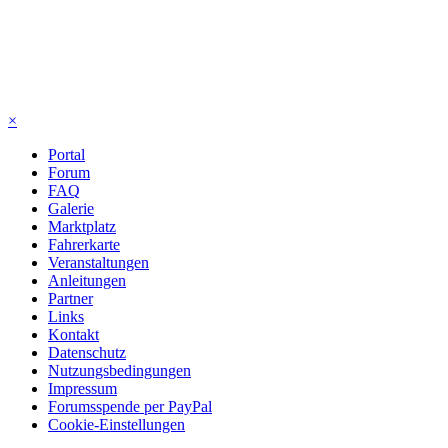
×
Portal
Forum
FAQ
Galerie
Marktplatz
Fahrerkarte
Veranstaltungen
Anleitungen
Partner
Links
Kontakt
Datenschutz
Nutzungsbedingungen
Impressum
Forumsspende per PayPal
Cookie-Einstellungen