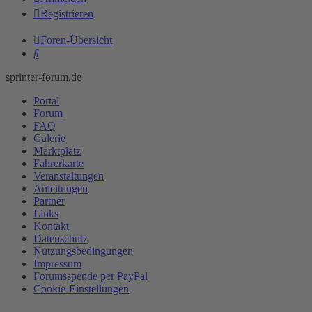
Registrieren
Foren-Übersicht
Suche
sprinter-forum.de
Portal
Forum
FAQ
Galerie
Marktplatz
Fahrerkarte
Veranstaltungen
Anleitungen
Partner
Links
Kontakt
Datenschutz
Nutzungsbedingungen
Impressum
Forumsspende per PayPal
Cookie-Einstellungen