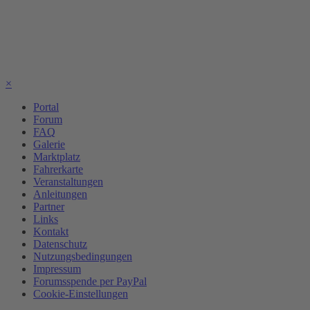
×
Portal
Forum
FAQ
Galerie
Marktplatz
Fahrerkarte
Veranstaltungen
Anleitungen
Partner
Links
Kontakt
Datenschutz
Nutzungsbedingungen
Impressum
Forumsspende per PayPal
Cookie-Einstellungen