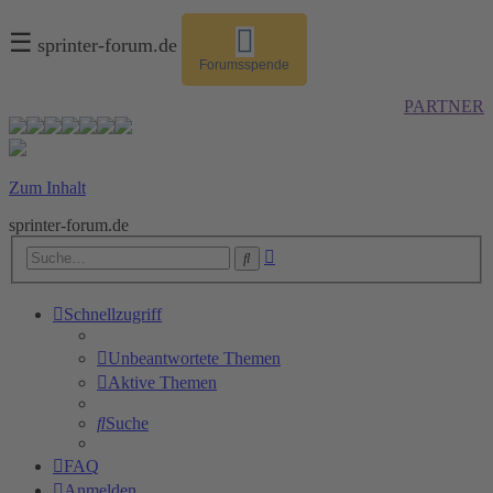
☰
sprinter-forum.de
Forumsspende
PARTNER
Zum Inhalt
sprinter-forum.de
Erweiterte
Suche
Suche
Schnellzugriff
Unbeantwortete Themen
Aktive Themen
Suche
FAQ
Anmelden