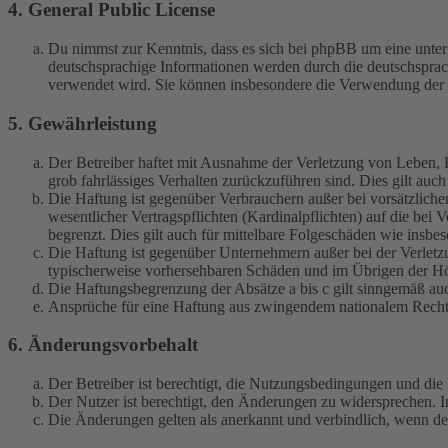
4. General Public License
Du nimmst zur Kenntnis, dass es sich bei phpBB um eine unter
deutschsprachige Informationen werden durch die deutschspr
verwendet wird. Sie können insbesondere die Verwendung der S
5. Gewährleistung
Der Betreiber haftet mit Ausnahme der Verletzung von Leben, Kö
grob fahrlässiges Verhalten zurückzuführen sind. Dies gilt au
Die Haftung ist gegenüber Verbrauchern außer bei vorsätzlich
wesentlicher Vertragspflichten (Kardinalpflichten) auf die be
begrenzt. Dies gilt auch für mittelbare Folgeschäden wie ins
Die Haftung ist gegenüber Unternehmern außer bei der Verletzu
typischerweise vorhersehbaren Schäden und im Übrigen der Höh
Die Haftungsbegrenzung der Absätze a bis c gilt sinngemäß auc
Ansprüche für eine Haftung aus zwingendem nationalem Recht 
6. Änderungsvorbehalt
Der Betreiber ist berechtigt, die Nutzungsbedingungen und di
Der Nutzer ist berechtigt, den Änderungen zu widersprechen. I
Die Änderungen gelten als anerkannt und verbindlich, wenn d