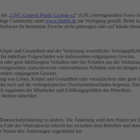
 der „
GNU General Public License v2
“ (GPL) bereitgestellten Foren-
achige Community unter
www.phpbb.de
zur Verfügung gestellt. Beide h
oftware für bestimmte Zwecke nicht untersagen oder auf Inhalte frem
rper und Gesundheit und der Verletzung wesentlicher Vertragspflichten
ch für mittelbare Folgeschäden wie insbesondere entgangenen Gewinn.
em oder grob fahrlässigem Verhalten oder bei Schäden aus der Verletz
i Vertragsschluss typischerweise vorhersehbaren Schäden und im übrigen
besondere entgangenen Gewinn.
ng von Leben, Körper und Gesundheit oder vorsätzlichem oder grob fah
e nach auf die vertragstypischen Durchschnittsschäden begrenzt. Dies
h zugunsten der Mitarbeiter und Erfüllungsgehilfen des Betreibers.
bleiben unberührt.
e Datenschutzerklärung zu ändern. Die Änderung wird dem Nutzer per E-
m Falle des Widerspruchs erlischt das zwischen dem Betreiber und dem 
er Nutzer den Änderungen zugestimmt hat.