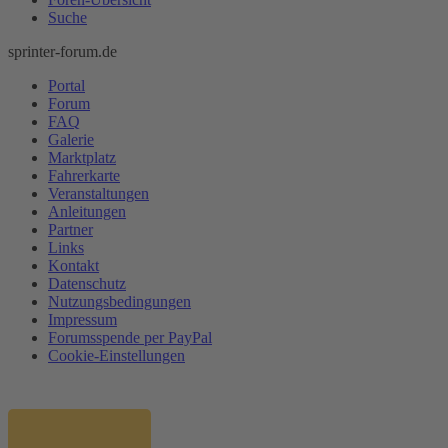
Suche
sprinter-forum.de
Portal
Forum
FAQ
Galerie
Marktplatz
Fahrerkarte
Veranstaltungen
Anleitungen
Partner
Links
Kontakt
Datenschutz
Nutzungsbedingungen
Impressum
Forumsspende per PayPal
Cookie-Einstellungen