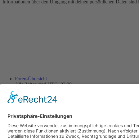
Informationen über den Umgang mit deinen persönlichen Daten sind i
Foren-Übersicht
Alle Zeiten sind
UTC+02:00
Alle Cookies löschen
Powered by
phpBB
® Forum Software © phpBB Limited
Deutsche Übersetzung durch
phpBB.de
Cookie-Einstellungen
| Impressum
| Kontakt
Datenschutz
|
Nutzungsbedingungen