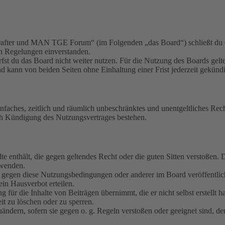
fter und MAN TGE Forum“ (im Folgenden „das Board“) schließt du ei
en Regelungen einverstanden.
fst du das Board nicht weiter nutzen. Für die Nutzung des Boards gelten
 kann von beiden Seiten ohne Einhaltung einer Frist jederzeit gekünd
 einfaches, zeitlich und räumlich unbeschränktes und unentgeltliches R
ch Kündigung des Nutzungsvertrages bestehen.
alte enthält, die gegen geltendes Recht oder die guten Sitten verstoßen. 
rwenden.
n gegen diese Nutzungsbedingungen oder anderer im Board veröffentli
in Hausverbot erteilen.
für die Inhalte von Beiträgen übernimmt, die er nicht selbst erstellt 
it zu löschen oder zu sperren.
uändern, sofern sie gegen o. g. Regeln verstoßen oder geeignet sind, 