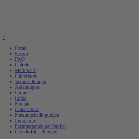
×
Portal
Forum
FAQ
Galerie
Marktplatz
Fahrerkarte
Veranstaltungen
Anleitungen
Partner
Links
Kontakt
Datenschutz
Nutzungsbedingungen
Impressum
Forumsspende per PayPal
Cookie-Einstellungen