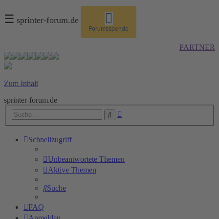
☰
sprinter-forum.de
Forumsspende
PARTNER
Zum Inhalt
sprinter-forum.de
Erweiterte
Suche
Suche
Schnellzugriff
Unbeantwortete Themen
Aktive Themen
Suche
FAQ
Anmelden