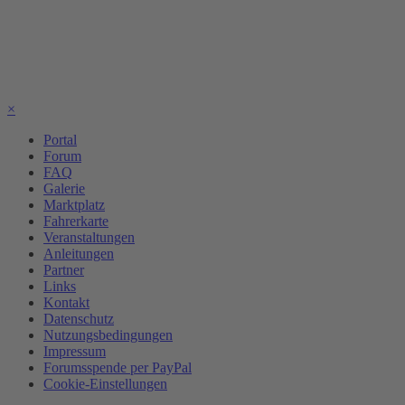
×
Portal
Forum
FAQ
Galerie
Marktplatz
Fahrerkarte
Veranstaltungen
Anleitungen
Partner
Links
Kontakt
Datenschutz
Nutzungsbedingungen
Impressum
Forumsspende per PayPal
Cookie-Einstellungen