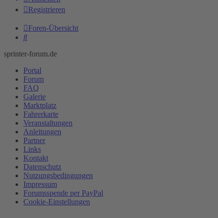
Registrieren
Foren-Übersicht
Suche
sprinter-forum.de
Portal
Forum
FAQ
Galerie
Marktplatz
Fahrerkarte
Veranstaltungen
Anleitungen
Partner
Links
Kontakt
Datenschutz
Nutzungsbedingungen
Impressum
Forumsspende per PayPal
Cookie-Einstellungen