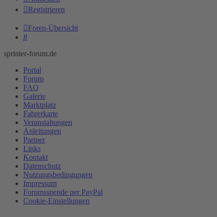
Registrieren
Foren-Übersicht
Suche
sprinter-forum.de
Portal
Forum
FAQ
Galerie
Marktplatz
Fahrerkarte
Veranstaltungen
Anleitungen
Partner
Links
Kontakt
Datenschutz
Nutzungsbedingungen
Impressum
Forumsspende per PayPal
Cookie-Einstellungen