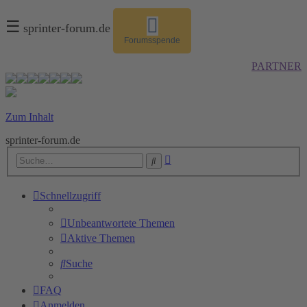
☰
sprinter-forum.de
Forumsspende
PARTNER
Zum Inhalt
sprinter-forum.de
Erweiterte
Suche
Suche
Schnellzugriff
Unbeantwortete Themen
Aktive Themen
Suche
FAQ
Anmelden