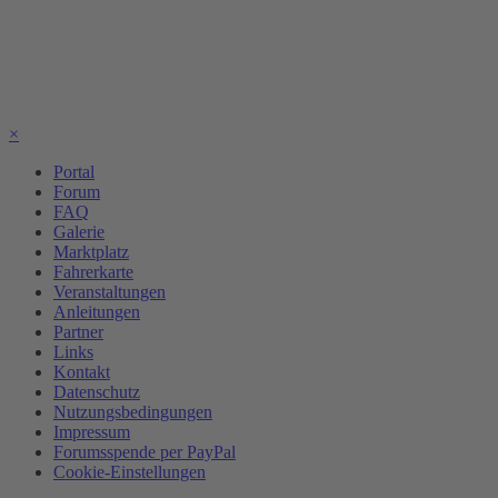
×
Portal
Forum
FAQ
Galerie
Marktplatz
Fahrerkarte
Veranstaltungen
Anleitungen
Partner
Links
Kontakt
Datenschutz
Nutzungsbedingungen
Impressum
Forumsspende per PayPal
Cookie-Einstellungen