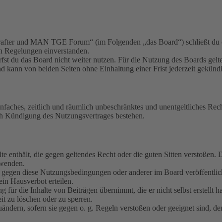
fter und MAN TGE Forum“ (im Folgenden „das Board“) schließt du ei
en Regelungen einverstanden.
fst du das Board nicht weiter nutzen. Für die Nutzung des Boards gelten
 kann von beiden Seiten ohne Einhaltung einer Frist jederzeit gekünd
 einfaches, zeitlich und räumlich unbeschränktes und unentgeltliches R
ch Kündigung des Nutzungsvertrages bestehen.
alte enthält, die gegen geltendes Recht oder die guten Sitten verstoßen. 
rwenden.
n gegen diese Nutzungsbedingungen oder anderer im Board veröffentli
in Hausverbot erteilen.
für die Inhalte von Beiträgen übernimmt, die er nicht selbst erstellt 
it zu löschen oder zu sperren.
uändern, sofern sie gegen o. g. Regeln verstoßen oder geeignet sind, 