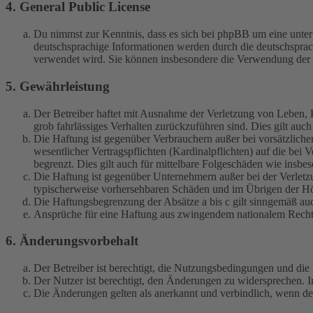
4. General Public License
Du nimmst zur Kenntnis, dass es sich bei phpBB um eine unter
deutschsprachige Informationen werden durch die deutschspr
verwendet wird. Sie können insbesondere die Verwendung der S
5. Gewährleistung
Der Betreiber haftet mit Ausnahme der Verletzung von Leben, Kö
grob fahrlässiges Verhalten zurückzuführen sind. Dies gilt au
Die Haftung ist gegenüber Verbrauchern außer bei vorsätzlich
wesentlicher Vertragspflichten (Kardinalpflichten) auf die be
begrenzt. Dies gilt auch für mittelbare Folgeschäden wie ins
Die Haftung ist gegenüber Unternehmern außer bei der Verletzu
typischerweise vorhersehbaren Schäden und im Übrigen der Höh
Die Haftungsbegrenzung der Absätze a bis c gilt sinngemäß auc
Ansprüche für eine Haftung aus zwingendem nationalem Recht 
6. Änderungsvorbehalt
Der Betreiber ist berechtigt, die Nutzungsbedingungen und di
Der Nutzer ist berechtigt, den Änderungen zu widersprechen. I
Die Änderungen gelten als anerkannt und verbindlich, wenn d