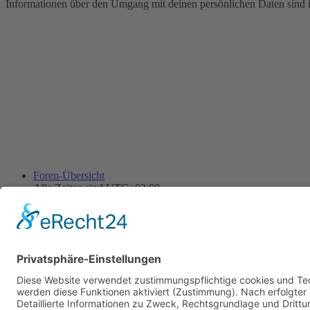
Informationen über den Umgang mit deinen persönlichen Daten sind i
Foren-Übersicht
Alle Zeiten sind
UTC+02:00
Alle Cookies löschen
Powered by
phpBB
® Forum Software © phpBB Limited
Deutsche Übersetzung durch
phpBB.de
Cookie-Einstellungen
| Impressum
| Kontakt
Datenschutz
|
Nutzungsbedingungen