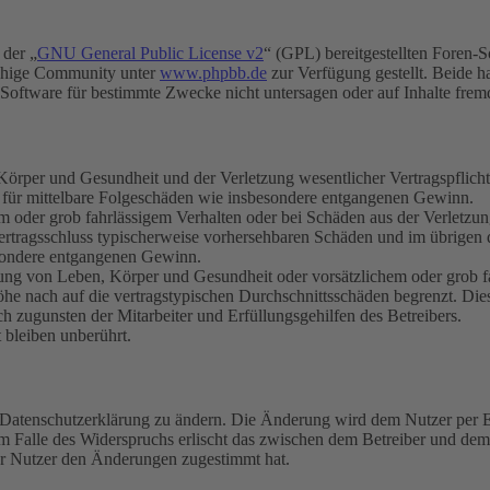
 der „
GNU General Public License v2
“ (GPL) bereitgestellten Foren-
achige Community unter
www.phpbb.de
zur Verfügung gestellt. Beide h
oftware für bestimmte Zwecke nicht untersagen oder auf Inhalte frem
rper und Gesundheit und der Verletzung wesentlicher Vertragspflichten
ch für mittelbare Folgeschäden wie insbesondere entgangenen Gewinn.
em oder grob fahrlässigem Verhalten oder bei Schäden aus der Verletz
i Vertragsschluss typischerweise vorhersehbaren Schäden und im übrigen
besondere entgangenen Gewinn.
ng von Leben, Körper und Gesundheit oder vorsätzlichem oder grob fah
e nach auf die vertragstypischen Durchschnittsschäden begrenzt. Dies
h zugunsten der Mitarbeiter und Erfüllungsgehilfen des Betreibers.
bleiben unberührt.
e Datenschutzerklärung zu ändern. Die Änderung wird dem Nutzer per E-
m Falle des Widerspruchs erlischt das zwischen dem Betreiber und dem 
er Nutzer den Änderungen zugestimmt hat.