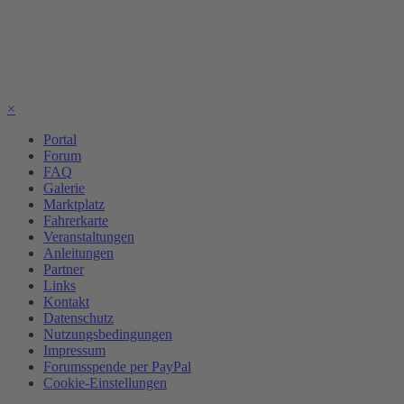
×
Portal
Forum
FAQ
Galerie
Marktplatz
Fahrerkarte
Veranstaltungen
Anleitungen
Partner
Links
Kontakt
Datenschutz
Nutzungsbedingungen
Impressum
Forumsspende per PayPal
Cookie-Einstellungen