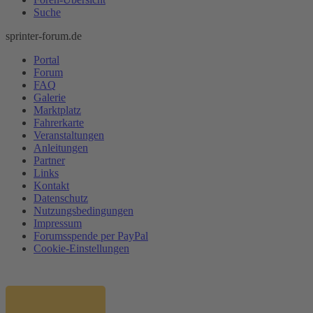
Suche
sprinter-forum.de
Portal
Forum
FAQ
Galerie
Marktplatz
Fahrerkarte
Veranstaltungen
Anleitungen
Partner
Links
Kontakt
Datenschutz
Nutzungsbedingungen
Impressum
Forumsspende per PayPal
Cookie-Einstellungen