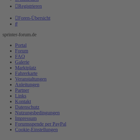
Registrieren
Foren-Übersicht
Suche
sprinter-forum.de
Portal
Forum
FAQ
Galerie
Marktplatz
Fahrerkarte
Veranstaltungen
Anleitungen
Partner
Links
Kontakt
Datenschutz
Nutzungsbedingungen
Impressum
Forumsspende per PayPal
Cookie-Einstellungen