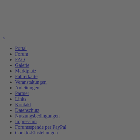
×
Portal
Forum
FAQ
Galerie
Marktplatz
Fahrerkarte
Veranstaltungen
Anleitungen
Partner
Links
Kontakt
Datenschutz
Nutzungsbedingungen
Impressum
Forumsspende per PayPal
Cookie-Einstellungen