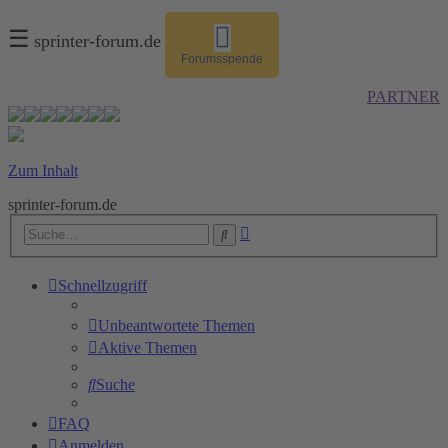
☰
sprinter-forum.de
Forumsspende
PARTNER
Zum Inhalt
sprinter-forum.de
Erweiterte
Suche
Suche
Schnellzugriff
Unbeantwortete Themen
Aktive Themen
Suche
FAQ
Anmelden