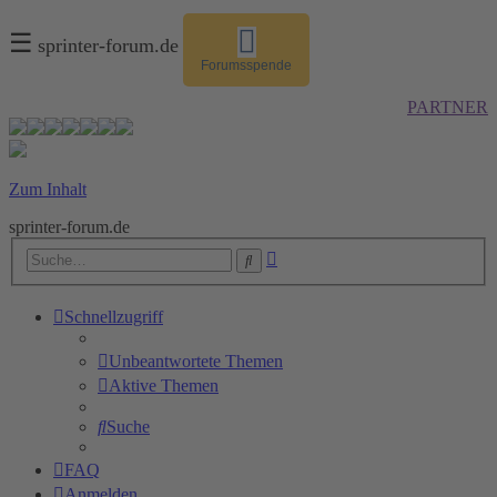
☰
sprinter-forum.de
Forumsspende
PARTNER
Zum Inhalt
sprinter-forum.de
Erweiterte
Suche
Suche
Schnellzugriff
Unbeantwortete Themen
Aktive Themen
Suche
FAQ
Anmelden