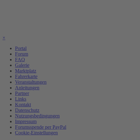
×
Portal
Forum
FAQ
Galerie
Marktplatz
Fahrerkarte
Veranstaltungen
Anleitungen
Partner
Links
Kontakt
Datenschutz
Nutzungsbedingungen
Impressum
Forumsspende per PayPal
Cookie-Einstellungen