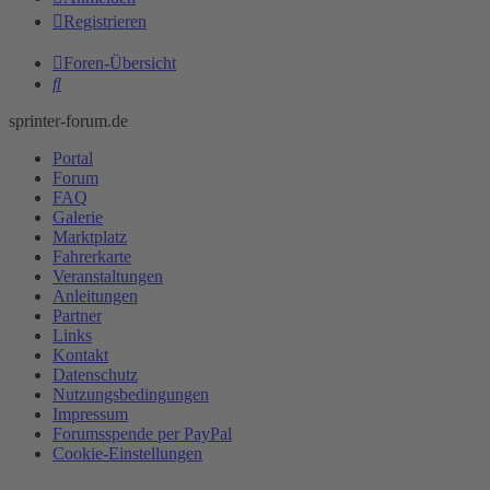
Registrieren
Foren-Übersicht
Suche
sprinter-forum.de
Portal
Forum
FAQ
Galerie
Marktplatz
Fahrerkarte
Veranstaltungen
Anleitungen
Partner
Links
Kontakt
Datenschutz
Nutzungsbedingungen
Impressum
Forumsspende per PayPal
Cookie-Einstellungen