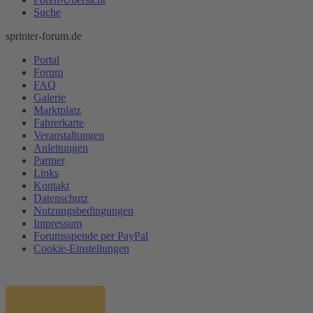
Suche
sprinter-forum.de
Portal
Forum
FAQ
Galerie
Marktplatz
Fahrerkarte
Veranstaltungen
Anleitungen
Partner
Links
Kontakt
Datenschutz
Nutzungsbedingungen
Impressum
Forumsspende per PayPal
Cookie-Einstellungen