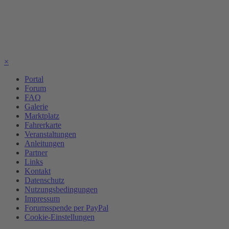
×
Portal
Forum
FAQ
Galerie
Marktplatz
Fahrerkarte
Veranstaltungen
Anleitungen
Partner
Links
Kontakt
Datenschutz
Nutzungsbedingungen
Impressum
Forumsspende per PayPal
Cookie-Einstellungen