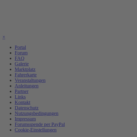
×
Portal
Forum
FAQ
Galerie
Marktplatz
Fahrerkarte
Veranstaltungen
Anleitungen
Partner
Links
Kontakt
Datenschutz
Nutzungsbedingungen
Impressum
Forumsspende per PayPal
Cookie-Einstellungen