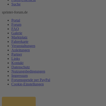
Suche
sprinter-forum.de
Portal
Forum
FAQ
Galerie
Marktplatz
Fahrerkarte
Veranstaltungen
Anleitungen
Partner
Links
Kontakt
Datenschutz
Nutzungsbedingungen
Impressum
Forumsspende per PayPal
Cookie-Einstellungen