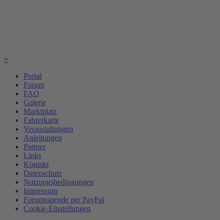
×
Portal
Forum
FAQ
Galerie
Marktplatz
Fahrerkarte
Veranstaltungen
Anleitungen
Partner
Links
Kontakt
Datenschutz
Nutzungsbedingungen
Impressum
Forumsspende per PayPal
Cookie-Einstellungen