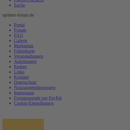
Suche
sprinter-forum.de
Portal
Forum
FAQ
Galerie
Marktplatz
Fahrerkarte
Veranstaltungen
Anleitungen
Partner
Links
Kontakt
Datenschutz
Nutzungsbedingungen
Impressum
Forumsspende per PayPal
Cookie-Einstellungen