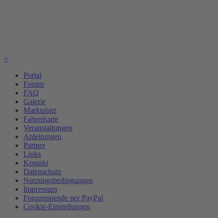
×
Portal
Forum
FAQ
Galerie
Marktplatz
Fahrerkarte
Veranstaltungen
Anleitungen
Partner
Links
Kontakt
Datenschutz
Nutzungsbedingungen
Impressum
Forumsspende per PayPal
Cookie-Einstellungen