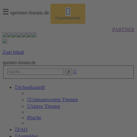
☰
sprinter-forum.de
Forumsspende
PARTNER
Zum Inhalt
sprinter-forum.de
Erweiterte
Suche
Suche
Schnellzugriff
Unbeantwortete Themen
Aktive Themen
Suche
FAQ
Anmelden