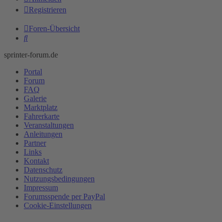
Registrieren
Foren-Übersicht
Suche
sprinter-forum.de
Portal
Forum
FAQ
Galerie
Marktplatz
Fahrerkarte
Veranstaltungen
Anleitungen
Partner
Links
Kontakt
Datenschutz
Nutzungsbedingungen
Impressum
Forumsspende per PayPal
Cookie-Einstellungen