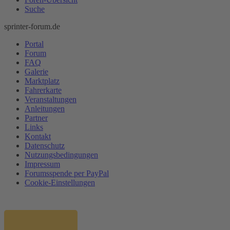
Suche
sprinter-forum.de
Portal
Forum
FAQ
Galerie
Marktplatz
Fahrerkarte
Veranstaltungen
Anleitungen
Partner
Links
Kontakt
Datenschutz
Nutzungsbedingungen
Impressum
Forumsspende per PayPal
Cookie-Einstellungen