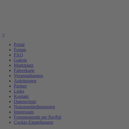
×
Portal
Forum
FAQ
Galerie
Marktplatz
Fahrerkarte
Veranstaltungen
Anleitungen
Partner
Links
Kontakt
Datenschutz
Nutzungsbedingungen
Impressum
Forumsspende per PayPal
Cookie-Einstellungen