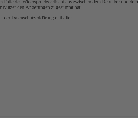
m Falle des Widerspruchs erlischt das zwischen dem Betreiber und dem 
er Nutzer den Änderungen zugestimmt hat.
n der Datenschutzerklärung enthalten.