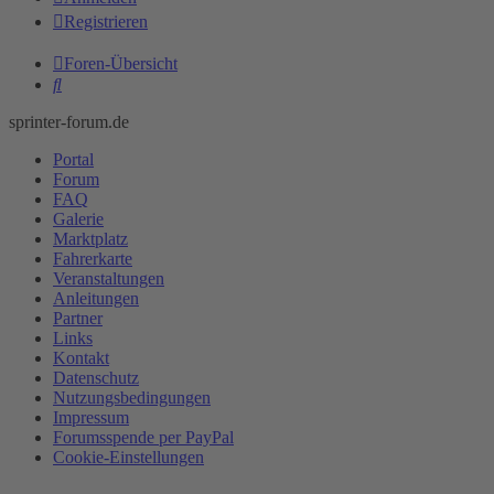
Registrieren
Foren-Übersicht
Suche
sprinter-forum.de
Portal
Forum
FAQ
Galerie
Marktplatz
Fahrerkarte
Veranstaltungen
Anleitungen
Partner
Links
Kontakt
Datenschutz
Nutzungsbedingungen
Impressum
Forumsspende per PayPal
Cookie-Einstellungen