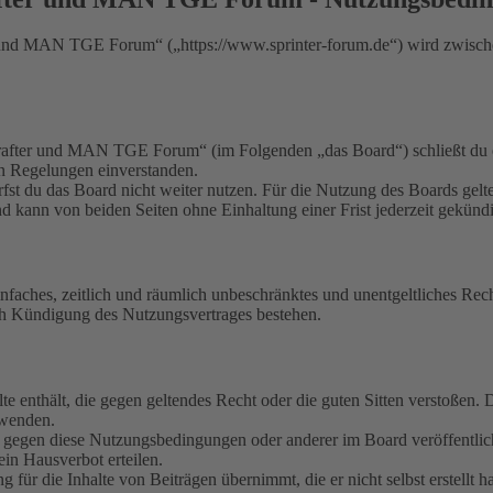
nd MAN TGE Forum“ („https://www.sprinter-forum.de“) wird zwischen
fter und MAN TGE Forum“ (im Folgenden „das Board“) schließt du ei
en Regelungen einverstanden.
fst du das Board nicht weiter nutzen. Für die Nutzung des Boards gelten
 kann von beiden Seiten ohne Einhaltung einer Frist jederzeit gekünd
 einfaches, zeitlich und räumlich unbeschränktes und unentgeltliches R
ch Kündigung des Nutzungsvertrages bestehen.
alte enthält, die gegen geltendes Recht oder die guten Sitten verstoßen. 
rwenden.
n gegen diese Nutzungsbedingungen oder anderer im Board veröffentli
in Hausverbot erteilen.
für die Inhalte von Beiträgen übernimmt, die er nicht selbst erstellt 