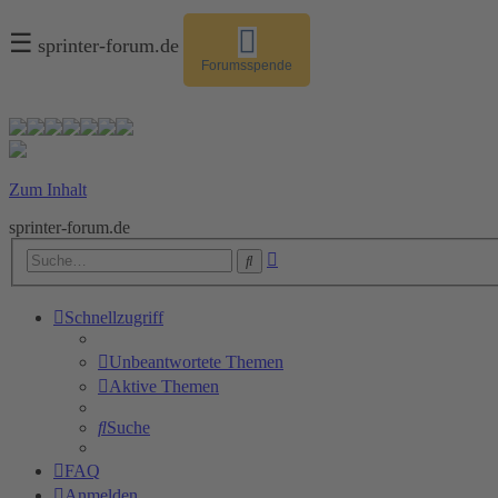
☰
sprinter-forum.de
Forumsspende
Zum Inhalt
sprinter-forum.de
Erweiterte
Suche
Suche
Schnellzugriff
Unbeantwortete Themen
Aktive Themen
Suche
FAQ
Anmelden