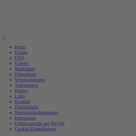
×
Portal
Forum
FAQ
Galerie
Marktplatz
Fahrerkarte
Veranstaltungen
Anleitungen
Partner
Links
Kontakt
Datenschutz
Nutzungsbedingungen
Impressum
Forumsspende per PayPal
Cookie-Einstellungen