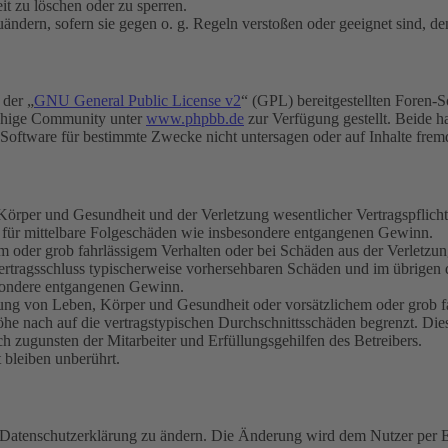
it zu löschen oder zu sperren.
uändern, sofern sie gegen o. g. Regeln verstoßen oder geeignet sind, 
 der „
GNU General Public License v2
“ (GPL) bereitgestellten Foren-
achige Community unter
www.phpbb.de
zur Verfügung gestellt. Beide h
oftware für bestimmte Zwecke nicht untersagen oder auf Inhalte frem
rper und Gesundheit und der Verletzung wesentlicher Vertragspflichten
ch für mittelbare Folgeschäden wie insbesondere entgangenen Gewinn.
em oder grob fahrlässigem Verhalten oder bei Schäden aus der Verletz
i Vertragsschluss typischerweise vorhersehbaren Schäden und im übrigen
besondere entgangenen Gewinn.
ng von Leben, Körper und Gesundheit oder vorsätzlichem oder grob fah
e nach auf die vertragstypischen Durchschnittsschäden begrenzt. Dies
h zugunsten der Mitarbeiter und Erfüllungsgehilfen des Betreibers.
bleiben unberührt.
e Datenschutzerklärung zu ändern. Die Änderung wird dem Nutzer per E-