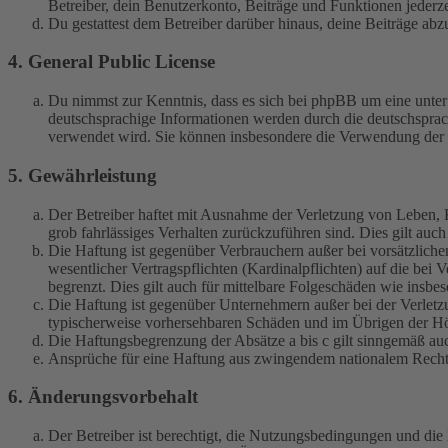
Betreiber, dein Benutzerkonto, Beiträge und Funktionen jederze
Du gestattest dem Betreiber darüber hinaus, deine Beiträge abz
4. General Public License
Du nimmst zur Kenntnis, dass es sich bei phpBB um eine unter
deutschsprachige Informationen werden durch die deutschspr
verwendet wird. Sie können insbesondere die Verwendung der S
5. Gewährleistung
Der Betreiber haftet mit Ausnahme der Verletzung von Leben, Kö
grob fahrlässiges Verhalten zurückzuführen sind. Dies gilt au
Die Haftung ist gegenüber Verbrauchern außer bei vorsätzlich
wesentlicher Vertragspflichten (Kardinalpflichten) auf die be
begrenzt. Dies gilt auch für mittelbare Folgeschäden wie ins
Die Haftung ist gegenüber Unternehmern außer bei der Verletzu
typischerweise vorhersehbaren Schäden und im Übrigen der Höh
Die Haftungsbegrenzung der Absätze a bis c gilt sinngemäß auc
Ansprüche für eine Haftung aus zwingendem nationalem Recht 
6. Änderungsvorbehalt
Der Betreiber ist berechtigt, die Nutzungsbedingungen und di