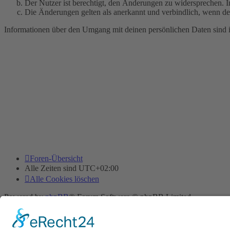
Der Nutzer ist berechtigt, den Änderungen zu widersprechen. I
Die Änderungen gelten als anerkannt und verbindlich, wenn d
Informationen über den Umgang mit deinen persönlichen Daten sind i
Foren-Übersicht
Alle Zeiten sind
UTC+02:00
Alle Cookies löschen
Powered by
phpBB
® Forum Software © phpBB Limited
Deutsche Übersetzung durch
phpBB.de