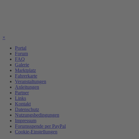
×
Portal
Forum
FAQ
Galerie
Marktplatz
Fahrerkarte
Veranstaltungen
Anleitungen
Partner
Links
Kontakt
Datenschutz
Nutzungsbedingungen
Impressum
Forumsspende per PayPal
Cookie-Einstellungen