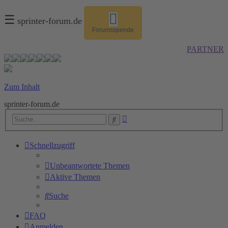
☰
sprinter-forum.de
Forumsspende
PARTNER
Zum Inhalt
sprinter-forum.de
Erweiterte
Suche
Suche
Schnellzugriff
Unbeantwortete Themen
Aktive Themen
Suche
FAQ
Anmelden