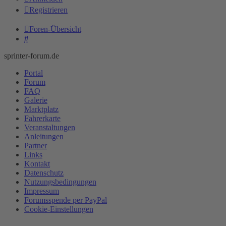
Registrieren
Foren-Übersicht
Suche
sprinter-forum.de
Portal
Forum
FAQ
Galerie
Marktplatz
Fahrerkarte
Veranstaltungen
Anleitungen
Partner
Links
Kontakt
Datenschutz
Nutzungsbedingungen
Impressum
Forumsspende per PayPal
Cookie-Einstellungen