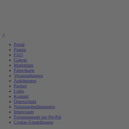
×
Portal
Forum
FAQ
Galerie
Marktplatz
Fahrerkarte
Veranstaltungen
Anleitungen
Partner
Links
Kontakt
Datenschutz
Nutzungsbedingungen
Impressum
Forumsspende per PayPal
Cookie-Einstellungen