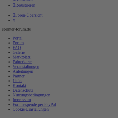
Registrieren
Foren-Übersicht
Suche
sprinter-forum.de
Portal
Forum
FAQ
Galerie
Marktplatz
Fahrerkarte
Veranstaltungen
Anleitungen
Partner
Links
Kontakt
Datenschutz
Nutzungsbedingungen
Impressum
Forumsspende per PayPal
Cookie-Einstellungen