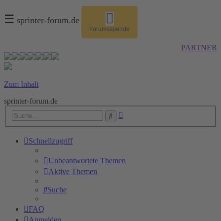
☰
sprinter-forum.de
Forumsspende
PARTNER
Zum Inhalt
sprinter-forum.de
Erweiterte
Suche
Suche
Schnellzugriff
Unbeantwortete Themen
Aktive Themen
Suche
FAQ
Anmelden