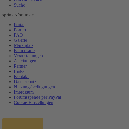
Suche
sprinter-forum.de
Portal
Forum
FAQ
Galerie
Marktplatz
Fahrerkarte
Veranstaltungen
Anleitungen
Partner
Links
Kontakt
Datenschutz
Nutzungsbedingungen
Impressum
Forumsspende per PayPal
Cookie-Einstellungen