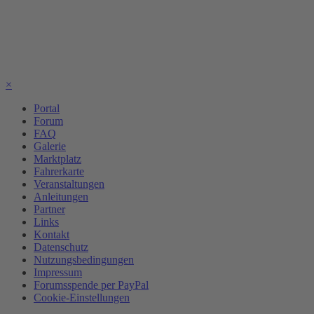
×
Portal
Forum
FAQ
Galerie
Marktplatz
Fahrerkarte
Veranstaltungen
Anleitungen
Partner
Links
Kontakt
Datenschutz
Nutzungsbedingungen
Impressum
Forumsspende per PayPal
Cookie-Einstellungen