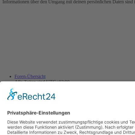
Informationen über den Umgang mit deinen persönlichen Daten sind i
Foren-Übersicht
Alle Zeiten sind
UTC+02:00
Alle Cookies löschen
Powered by
phpBB
® Forum Software © phpBB Limited
Deutsche Übersetzung durch
phpBB.de
Cookie-Einstellungen
| Impressum
| Kontakt
Datenschutz
|
Nutzungsbedingungen