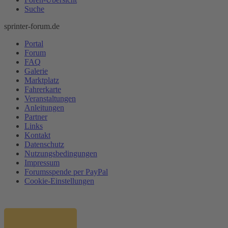
Suche
sprinter-forum.de
Portal
Forum
FAQ
Galerie
Marktplatz
Fahrerkarte
Veranstaltungen
Anleitungen
Partner
Links
Kontakt
Datenschutz
Nutzungsbedingungen
Impressum
Forumsspende per PayPal
Cookie-Einstellungen