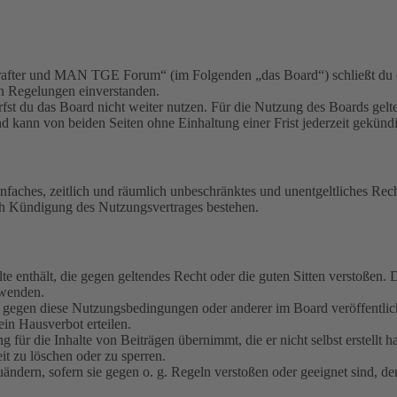
fter und MAN TGE Forum“ (im Folgenden „das Board“) schließt du ei
en Regelungen einverstanden.
fst du das Board nicht weiter nutzen. Für die Nutzung des Boards gelten
 kann von beiden Seiten ohne Einhaltung einer Frist jederzeit gekünd
 einfaches, zeitlich und räumlich unbeschränktes und unentgeltliches R
ch Kündigung des Nutzungsvertrages bestehen.
alte enthält, die gegen geltendes Recht oder die guten Sitten verstoßen. 
rwenden.
n gegen diese Nutzungsbedingungen oder anderer im Board veröffentli
in Hausverbot erteilen.
für die Inhalte von Beiträgen übernimmt, die er nicht selbst erstellt 
it zu löschen oder zu sperren.
uändern, sofern sie gegen o. g. Regeln verstoßen oder geeignet sind, 