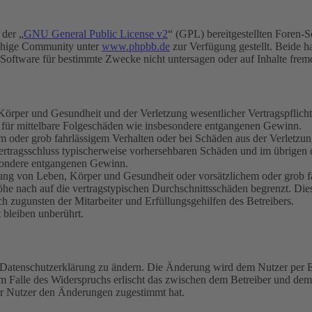
 der „
GNU General Public License v2
“ (GPL) bereitgestellten Foren-
achige Community unter
www.phpbb.de
zur Verfügung gestellt. Beide h
oftware für bestimmte Zwecke nicht untersagen oder auf Inhalte frem
rper und Gesundheit und der Verletzung wesentlicher Vertragspflichten
ch für mittelbare Folgeschäden wie insbesondere entgangenen Gewinn.
em oder grob fahrlässigem Verhalten oder bei Schäden aus der Verletz
i Vertragsschluss typischerweise vorhersehbaren Schäden und im übrigen
besondere entgangenen Gewinn.
ng von Leben, Körper und Gesundheit oder vorsätzlichem oder grob fah
e nach auf die vertragstypischen Durchschnittsschäden begrenzt. Dies
h zugunsten der Mitarbeiter und Erfüllungsgehilfen des Betreibers.
bleiben unberührt.
e Datenschutzerklärung zu ändern. Die Änderung wird dem Nutzer per E-
m Falle des Widerspruchs erlischt das zwischen dem Betreiber und dem 
er Nutzer den Änderungen zugestimmt hat.