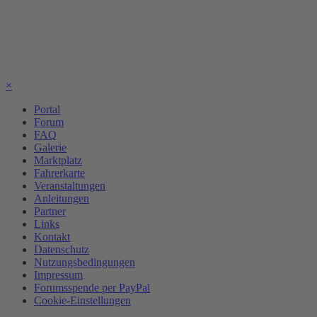
×
Portal
Forum
FAQ
Galerie
Marktplatz
Fahrerkarte
Veranstaltungen
Anleitungen
Partner
Links
Kontakt
Datenschutz
Nutzungsbedingungen
Impressum
Forumsspende per PayPal
Cookie-Einstellungen