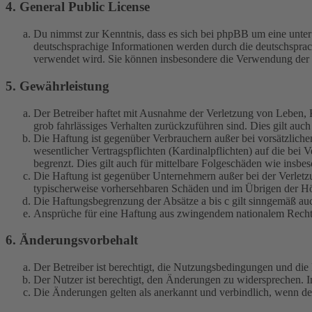
4. General Public License
Du nimmst zur Kenntnis, dass es sich bei phpBB um eine unter
deutschsprachige Informationen werden durch die deutschspr
verwendet wird. Sie können insbesondere die Verwendung der S
5. Gewährleistung
Der Betreiber haftet mit Ausnahme der Verletzung von Leben, Kö
grob fahrlässiges Verhalten zurückzuführen sind. Dies gilt au
Die Haftung ist gegenüber Verbrauchern außer bei vorsätzlich
wesentlicher Vertragspflichten (Kardinalpflichten) auf die be
begrenzt. Dies gilt auch für mittelbare Folgeschäden wie ins
Die Haftung ist gegenüber Unternehmern außer bei der Verletzu
typischerweise vorhersehbaren Schäden und im Übrigen der Höh
Die Haftungsbegrenzung der Absätze a bis c gilt sinngemäß auc
Ansprüche für eine Haftung aus zwingendem nationalem Recht 
6. Änderungsvorbehalt
Der Betreiber ist berechtigt, die Nutzungsbedingungen und di
Der Nutzer ist berechtigt, den Änderungen zu widersprechen. I
Die Änderungen gelten als anerkannt und verbindlich, wenn d