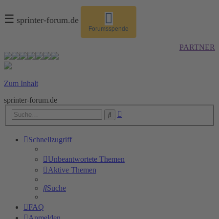
☰
sprinter-forum.de
Forumsspende
PARTNER
Zum Inhalt
sprinter-forum.de
Erweiterte
Suche
Suche
Schnellzugriff
Unbeantwortete Themen
Aktive Themen
Suche
FAQ
Anmelden