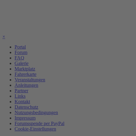
×
Portal
Forum
FAQ
Galerie
Marktplatz
Fahrerkarte
Veranstaltungen
Anleitungen
Partner
Links
Kontakt
Datenschutz
Nutzungsbedingungen
Impressum
Forumsspende per PayPal
Cookie-Einstellungen