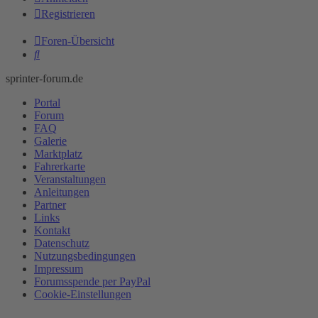
Registrieren
Foren-Übersicht
Suche
sprinter-forum.de
Portal
Forum
FAQ
Galerie
Marktplatz
Fahrerkarte
Veranstaltungen
Anleitungen
Partner
Links
Kontakt
Datenschutz
Nutzungsbedingungen
Impressum
Forumsspende per PayPal
Cookie-Einstellungen