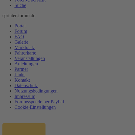
Suche
sprinter-forum.de
Portal
Forum
FAQ
Galerie
Marktplatz
Fahrerkarte
Veranstaltungen
Anleitungen
Partner
Links
Kontakt
Datenschutz
Nutzungsbedingungen
Impressum
Forumsspende per PayPal
Cookie-Einstellungen