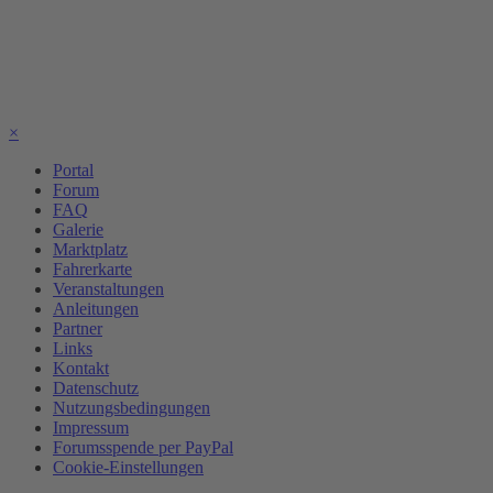
×
Portal
Forum
FAQ
Galerie
Marktplatz
Fahrerkarte
Veranstaltungen
Anleitungen
Partner
Links
Kontakt
Datenschutz
Nutzungsbedingungen
Impressum
Forumsspende per PayPal
Cookie-Einstellungen