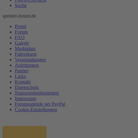
Suche
sprinter-forum.de
Portal
Forum
FAQ
Galerie
Marktplatz
Fahrerkarte
Veranstaltungen
Anleitungen
Partner
Links
Kontakt
Datenschutz
Nutzungsbedingungen
Impressum
Forumsspende per PayPal
Cookie-Einstellungen