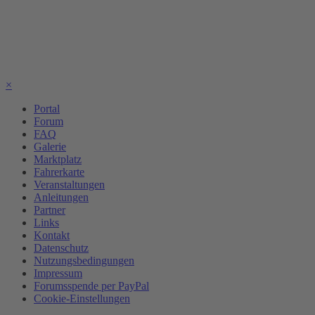
×
Portal
Forum
FAQ
Galerie
Marktplatz
Fahrerkarte
Veranstaltungen
Anleitungen
Partner
Links
Kontakt
Datenschutz
Nutzungsbedingungen
Impressum
Forumsspende per PayPal
Cookie-Einstellungen