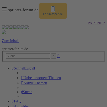
☰
sprinter-forum.de
Forumsspende
PARTNER
Zum Inhalt
sprinter-forum.de
Erweiterte
Suche
Suche
Schnellzugriff
Unbeantwortete Themen
Aktive Themen
Suche
FAQ
Anmelden