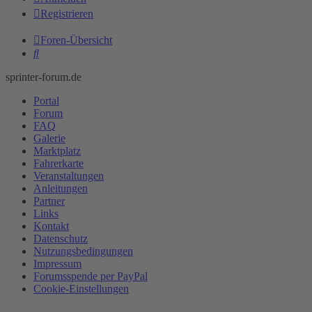
Registrieren
Foren-Übersicht
Suche
sprinter-forum.de
Portal
Forum
FAQ
Galerie
Marktplatz
Fahrerkarte
Veranstaltungen
Anleitungen
Partner
Links
Kontakt
Datenschutz
Nutzungsbedingungen
Impressum
Forumsspende per PayPal
Cookie-Einstellungen