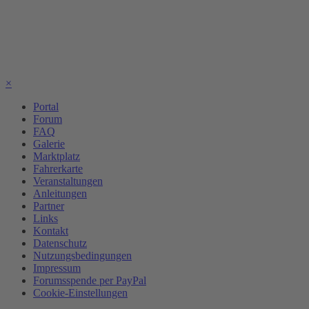
×
Portal
Forum
FAQ
Galerie
Marktplatz
Fahrerkarte
Veranstaltungen
Anleitungen
Partner
Links
Kontakt
Datenschutz
Nutzungsbedingungen
Impressum
Forumsspende per PayPal
Cookie-Einstellungen