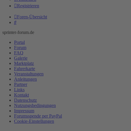
Registrieren
Foren-Übersicht
Suche
sprinter-forum.de
Portal
Forum
FAQ
Galerie
Marktplatz
Fahrerkarte
Veranstaltungen
Anleitungen
Partner
Links
Kontakt
Datenschutz
Nutzungsbedingungen
Impressum
Forumsspende per PayPal
Cookie-Einstellungen