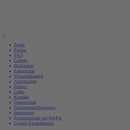
×
Portal
Forum
FAQ
Galerie
Marktplatz
Fahrerkarte
Veranstaltungen
Anleitungen
Partner
Links
Kontakt
Datenschutz
Nutzungsbedingungen
Impressum
Forumsspende per PayPal
Cookie-Einstellungen