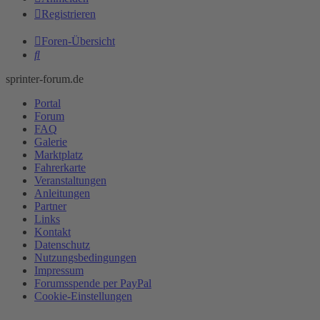
Registrieren
Foren-Übersicht
Suche
sprinter-forum.de
Portal
Forum
FAQ
Galerie
Marktplatz
Fahrerkarte
Veranstaltungen
Anleitungen
Partner
Links
Kontakt
Datenschutz
Nutzungsbedingungen
Impressum
Forumsspende per PayPal
Cookie-Einstellungen