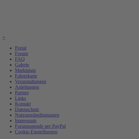
×
Portal
Forum
FAQ
Galerie
Marktplatz
Fahrerkarte
Veranstaltungen
Anleitungen
Partner
Links
Kontakt
Datenschutz
Nutzungsbedingungen
Impressum
Forumsspende per PayPal
Cookie-Einstellungen