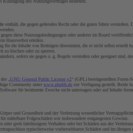
ch Kündigung des Nutzungsvertrages bestehen.
alte enthält, die gegen geltendes Recht oder die guten Sitten verstoßen. 
rwenden.
n gegen diese Nutzungsbedingungen oder anderer im Board veröffentli
in Hausverbot erteilen.
für die Inhalte von Beiträgen übernimmt, die er nicht selbst erstellt 
it zu löschen oder zu sperren.
uändern, sofern sie gegen o. g. Regeln verstoßen oder geeignet sind, 
 der „
GNU General Public License v2
“ (GPL) bereitgestellten Foren-
achige Community unter
www.phpbb.de
zur Verfügung gestellt. Beide h
oftware für bestimmte Zwecke nicht untersagen oder auf Inhalte frem
rper und Gesundheit und der Verletzung wesentlicher Vertragspflichten
ch für mittelbare Folgeschäden wie insbesondere entgangenen Gewinn.
em oder grob fahrlässigem Verhalten oder bei Schäden aus der Verletz
i Vertragsschluss typischerweise vorhersehbaren Schäden und im übrigen