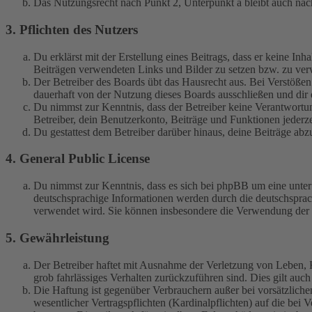
Das Nutzungsrecht nach Punkt 2, Unterpunkt a bleibt auch na
3. Pflichten des Nutzers
Du erklärst mit der Erstellung eines Beitrags, dass er keine Inh
Beiträgen verwendeten Links und Bilder zu setzen bzw. zu ve
Der Betreiber des Boards übt das Hausrecht aus. Bei Verstöße
dauerhaft von der Nutzung dieses Boards ausschließen und dir e
Du nimmst zur Kenntnis, dass der Betreiber keine Verantwortung 
Betreiber, dein Benutzerkonto, Beiträge und Funktionen jederze
Du gestattest dem Betreiber darüber hinaus, deine Beiträge abz
4. General Public License
Du nimmst zur Kenntnis, dass es sich bei phpBB um eine unter
deutschsprachige Informationen werden durch die deutschspr
verwendet wird. Sie können insbesondere die Verwendung der S
5. Gewährleistung
Der Betreiber haftet mit Ausnahme der Verletzung von Leben, Kö
grob fahrlässiges Verhalten zurückzuführen sind. Dies gilt au
Die Haftung ist gegenüber Verbrauchern außer bei vorsätzlich
wesentlicher Vertragspflichten (Kardinalpflichten) auf die be