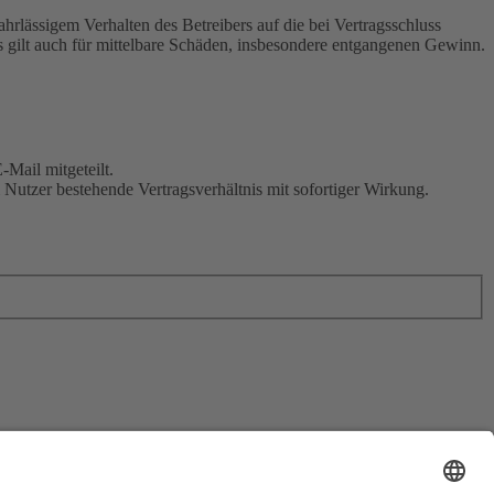
rlässigem Verhalten des Betreibers auf die bei Vertragsschluss
 gilt auch für mittelbare Schäden, insbesondere entgangenen Gewinn.
Mail mitgeteilt.
Nutzer bestehende Vertragsverhältnis mit sofortiger Wirkung.