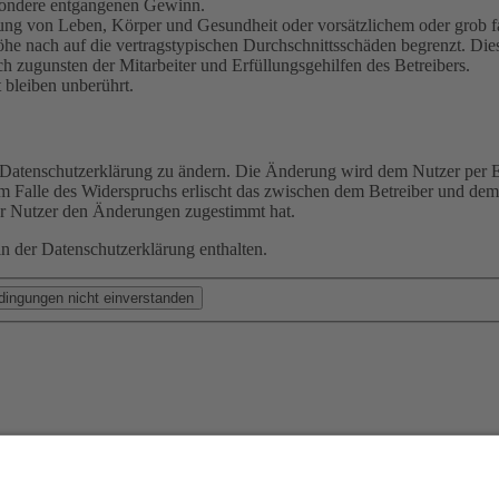
besondere entgangenen Gewinn.
ng von Leben, Körper und Gesundheit oder vorsätzlichem oder grob fah
e nach auf die vertragstypischen Durchschnittsschäden begrenzt. Dies
h zugunsten der Mitarbeiter und Erfüllungsgehilfen des Betreibers.
bleiben unberührt.
e Datenschutzerklärung zu ändern. Die Änderung wird dem Nutzer per E-
m Falle des Widerspruchs erlischt das zwischen dem Betreiber und dem 
er Nutzer den Änderungen zugestimmt hat.
n der Datenschutzerklärung enthalten.