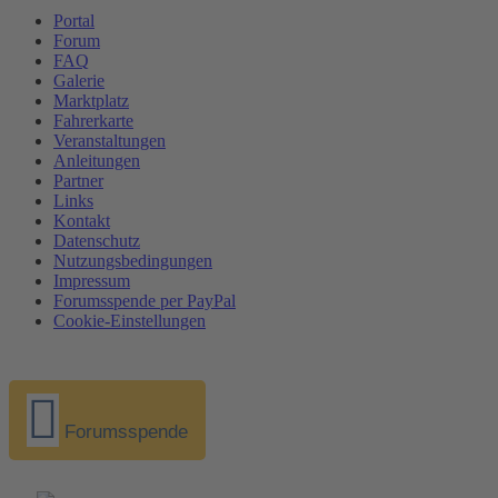
Portal
Forum
FAQ
Galerie
Marktplatz
Fahrerkarte
Veranstaltungen
Anleitungen
Partner
Links
Kontakt
Datenschutz
Nutzungsbedingungen
Impressum
Forumsspende per PayPal
Cookie-Einstellungen
Forumsspende