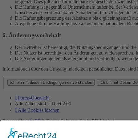
begrenzt. Dies gilt auch für mittelbare Folgeschäden wie ins
Die Haftung ist gegenüber Unternehmern außer bei der Verletzu
typischerweise vorhersehbaren Schäden und im Übrigen der Höh
Die Haftungsbegrenzung der Absätze a bis c gilt sinngemäß auc
Ansprüche für eine Haftung aus zwingendem nationalem Recht 
6. Änderungsvorbehalt
Der Betreiber ist berechtigt, die Nutzungsbedingungen und di
Der Nutzer ist berechtigt, den Änderungen zu widersprechen. I
Die Änderungen gelten als anerkannt und verbindlich, wenn d
Informationen über den Umgang mit deinen persönlichen Daten sind i
Foren-Übersicht
Alle Zeiten sind
UTC+02:00
Alle Cookies löschen
Powered by
phpBB
® Forum Software © phpBB Limited
Deutsche Übersetzung durch
phpBB.de