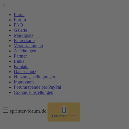
×
Portal
Forum
FAQ
Galerie
Marktplatz
Fahrerkarte
Veranstaltungen
Anleitungen
Partner
Links
Kontakt
Datenschutz
Nutzungsbedingungen
Impressum
Forumsspende per PayPal
Cookie-Einstellungen
☰
sprinter-forum.de
Forumsspende