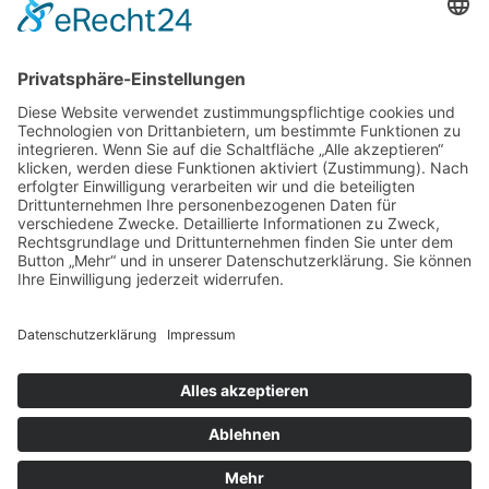
sind in der Datenschutzerklärung enthalten.
Foren-Übersicht
Alle Zeiten sind
UTC+02:00
Alle Cookies löschen
Powered by
phpBB
® Forum Software © phpBB Limited
Deutsche Übersetzung durch
phpBB.de
Cookie-Einstellungen
| Impressum
| Kontakt
Datenschutz
|
Nutzungsbedingungen
Time: 0.009s
| Peak Memory Usage: 10.13 MiB | GZIP: Off