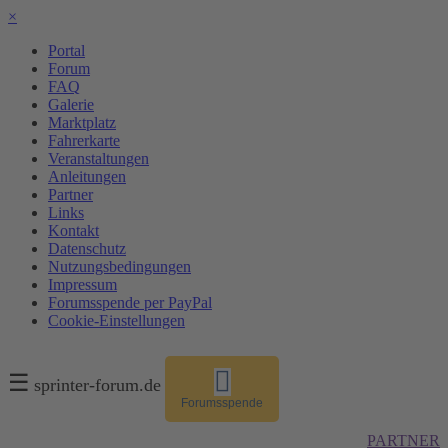
×
Portal
Forum
FAQ
Galerie
Marktplatz
Fahrerkarte
Veranstaltungen
Anleitungen
Partner
Links
Kontakt
Datenschutz
Nutzungsbedingungen
Impressum
Forumsspende per PayPal
Cookie-Einstellungen
☰
sprinter-forum.de
Forumsspende
PARTNER