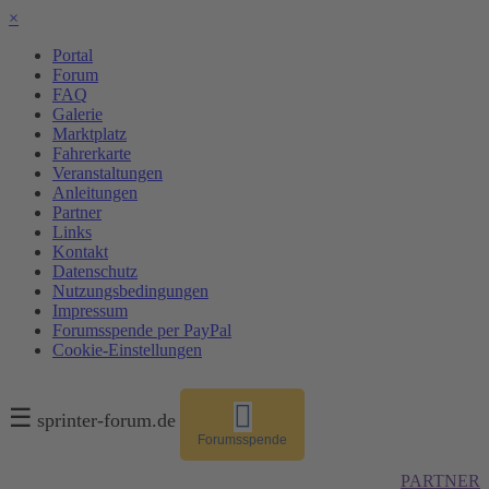
×
Portal
Forum
FAQ
Galerie
Marktplatz
Fahrerkarte
Veranstaltungen
Anleitungen
Partner
Links
Kontakt
Datenschutz
Nutzungsbedingungen
Impressum
Forumsspende per PayPal
Cookie-Einstellungen
☰
sprinter-forum.de
Forumsspende
PARTNER