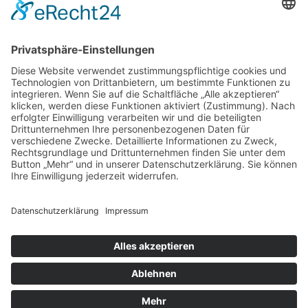
sind in der Datenschutzerklärung enthalten.
Foren-Übersicht
Alle Zeiten sind
UTC+02:00
Alle Cookies löschen
Powered by
phpBB
® Forum Software © phpBB Limited
Deutsche Übersetzung durch
phpBB.de
Cookie-Einstellungen
| Impressum
| Kontakt
Datenschutz
|
Nutzungsbedingungen
Time: 0.022s
| Peak Memory Usage: 10.13 MiB | GZIP: Off