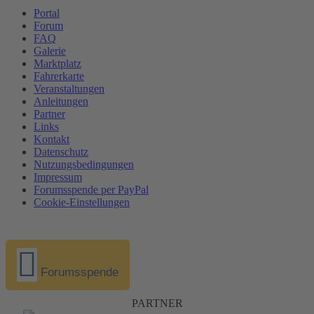
Portal
Forum
FAQ
Galerie
Marktplatz
Fahrerkarte
Veranstaltungen
Anleitungen
Partner
Links
Kontakt
Datenschutz
Nutzungsbedingungen
Impressum
Forumsspende per PayPal
Cookie-Einstellungen
Forumsspende
PARTNER