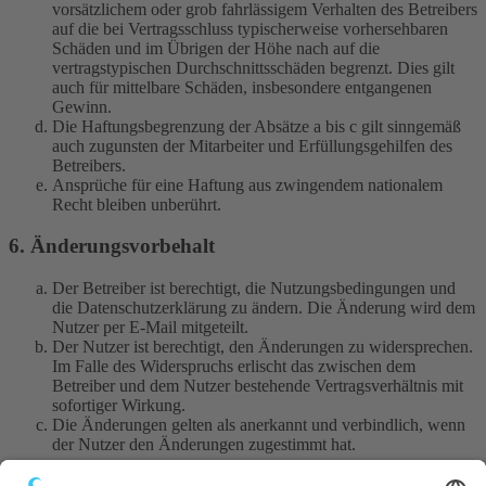
vorsätzlichem oder grob fahrlässigem Verhalten des Betreibers
auf die bei Vertragsschluss typischerweise vorhersehbaren
Schäden und im Übrigen der Höhe nach auf die
vertragstypischen Durchschnittsschäden begrenzt. Dies gilt
auch für mittelbare Schäden, insbesondere entgangenen
Gewinn.
Die Haftungsbegrenzung der Absätze a bis c gilt sinngemäß
auch zugunsten der Mitarbeiter und Erfüllungsgehilfen des
Betreibers.
Ansprüche für eine Haftung aus zwingendem nationalem
Recht bleiben unberührt.
6. Änderungsvorbehalt
Der Betreiber ist berechtigt, die Nutzungsbedingungen und
die Datenschutzerklärung zu ändern. Die Änderung wird dem
Nutzer per E-Mail mitgeteilt.
Der Nutzer ist berechtigt, den Änderungen zu widersprechen.
Im Falle des Widerspruchs erlischt das zwischen dem
Betreiber und dem Nutzer bestehende Vertragsverhältnis mit
sofortiger Wirkung.
Die Änderungen gelten als anerkannt und verbindlich, wenn
der Nutzer den Änderungen zugestimmt hat.
Informationen über den Umgang mit deinen persönlichen Daten