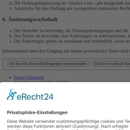
Die Haftungsbegrenzung der Absätze a bis c gilt sinngemäß auc
Ansprüche für eine Haftung aus zwingendem nationalem Recht 
6. Änderungsvorbehalt
Der Betreiber ist berechtigt, die Nutzungsbedingungen und di
Der Nutzer ist berechtigt, den Änderungen zu widersprechen. I
Die Änderungen gelten als anerkannt und verbindlich, wenn d
Informationen über den Umgang mit deinen persönlichen Daten sind i
Foren-Übersicht
Alle Zeiten sind
UTC+02:00
Alle Cookies löschen
Powered by
phpBB
® Forum Software © phpBB Limited
Deutsche Übersetzung durch
phpBB.de
Cookie-Einstellungen
| Impressum
| Kontakt
Datenschutz
|
Nutzungsbedingungen