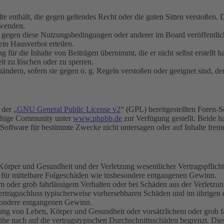
alte enthält, die gegen geltendes Recht oder die guten Sitten verstoßen. 
rwenden.
n gegen diese Nutzungsbedingungen oder anderer im Board veröffentli
in Hausverbot erteilen.
für die Inhalte von Beiträgen übernimmt, die er nicht selbst erstellt 
it zu löschen oder zu sperren.
uändern, sofern sie gegen o. g. Regeln verstoßen oder geeignet sind, 
 der „
GNU General Public License v2
“ (GPL) bereitgestellten Foren-
achige Community unter
www.phpbb.de
zur Verfügung gestellt. Beide h
oftware für bestimmte Zwecke nicht untersagen oder auf Inhalte frem
rper und Gesundheit und der Verletzung wesentlicher Vertragspflichten
ch für mittelbare Folgeschäden wie insbesondere entgangenen Gewinn.
em oder grob fahrlässigem Verhalten oder bei Schäden aus der Verletz
i Vertragsschluss typischerweise vorhersehbaren Schäden und im übrigen
besondere entgangenen Gewinn.
ng von Leben, Körper und Gesundheit oder vorsätzlichem oder grob fah
e nach auf die vertragstypischen Durchschnittsschäden begrenzt. Dies