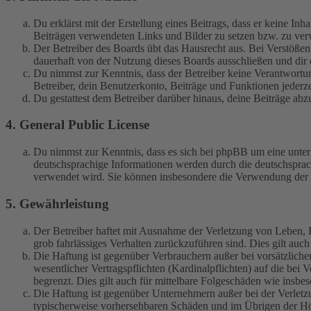
Du erklärst mit der Erstellung eines Beitrags, dass er keine Inh
Beiträgen verwendeten Links und Bilder zu setzen bzw. zu ve
Der Betreiber des Boards übt das Hausrecht aus. Bei Verstöße
dauerhaft von der Nutzung dieses Boards ausschließen und dir e
Du nimmst zur Kenntnis, dass der Betreiber keine Verantwortung 
Betreiber, dein Benutzerkonto, Beiträge und Funktionen jederze
Du gestattest dem Betreiber darüber hinaus, deine Beiträge abz
4. General Public License
Du nimmst zur Kenntnis, dass es sich bei phpBB um eine unter
deutschsprachige Informationen werden durch die deutschspr
verwendet wird. Sie können insbesondere die Verwendung der S
5. Gewährleistung
Der Betreiber haftet mit Ausnahme der Verletzung von Leben, Kö
grob fahrlässiges Verhalten zurückzuführen sind. Dies gilt au
Die Haftung ist gegenüber Verbrauchern außer bei vorsätzlich
wesentlicher Vertragspflichten (Kardinalpflichten) auf die be
begrenzt. Dies gilt auch für mittelbare Folgeschäden wie ins
Die Haftung ist gegenüber Unternehmern außer bei der Verletzu
typischerweise vorhersehbaren Schäden und im Übrigen der Höh