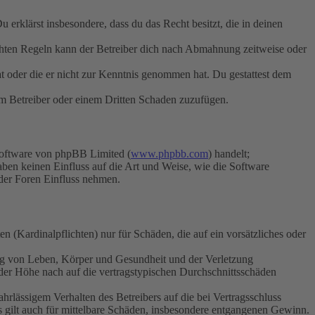
Du erklärst insbesondere, dass du das Recht besitzt, die in deinen
chten Regeln kann der Betreiber dich nach Abmahnung zeitweise oder
hat oder die er nicht zur Kenntnis genommen hat. Du gestattest dem
dem Betreiber oder einem Dritten Schaden zuzufügen.
Software von phpBB Limited (
www.phpbb.com
) handelt;
aben keinen Einfluss auf die Art und Weise, wie die Software
der Foren Einfluss nehmen.
 (Kardinalpflichten) nur für Schäden, die auf ein vorsätzliches oder
ung von Leben, Körper und Gesundheit und der Verletzung
 der Höhe nach auf die vertragstypischen Durchschnittsschäden
rlässigem Verhalten des Betreibers auf die bei Vertragsschluss
 gilt auch für mittelbare Schäden, insbesondere entgangenen Gewinn.