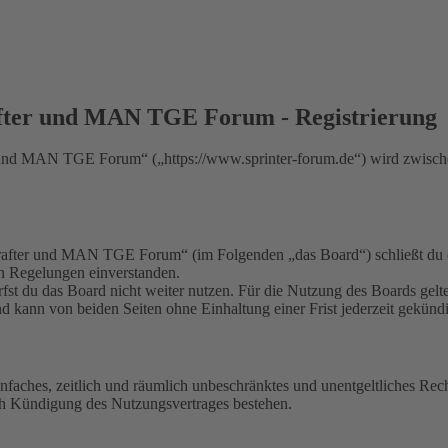
fter und MAN TGE Forum - Registrierung
nd MAN TGE Forum“ („https://www.sprinter-forum.de“) wird zwischen
fter und MAN TGE Forum“ (im Folgenden „das Board“) schließt du ei
en Regelungen einverstanden.
fst du das Board nicht weiter nutzen. Für die Nutzung des Boards gelten
 kann von beiden Seiten ohne Einhaltung einer Frist jederzeit gekünd
 einfaches, zeitlich und räumlich unbeschränktes und unentgeltliches R
ch Kündigung des Nutzungsvertrages bestehen.