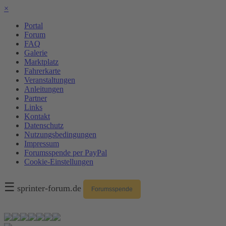
×
Portal
Forum
FAQ
Galerie
Marktplatz
Fahrerkarte
Veranstaltungen
Anleitungen
Partner
Links
Kontakt
Datenschutz
Nutzungsbedingungen
Impressum
Forumsspende per PayPal
Cookie-Einstellungen
☰
sprinter-forum.de
Forumsspende