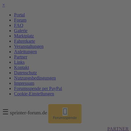
×
Portal
Forum
FAQ
Galerie
Marktplatz
Fahrerkarte
Veranstaltungen
Anleitungen
Partner
Links
Kontakt
Datenschutz
Nutzungsbedingungen
Impressum
Forumsspende per PayPal
Cookie-Einstellungen
☰
sprinter-forum.de
Forumsspende
PARTNER