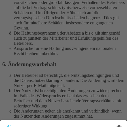
vorsätzlichem oder grob fahrlässigem Verhalten des Betreibers
auf die bei Vertragsschluss typischerweise vorhersehbaren
Schäden und im Übrigen der Höhe nach auf die
vertragstypischen Durchschnittsschäden begrenzt. Dies gilt
auch für mittelbare Schäden, insbesondere entgangenen
Gewinn.
Die Haftungsbegrenzung der Absätze a bis c gilt sinngemäß
auch zugunsten der Mitarbeiter und Erfüllungsgehilfen des
Betreibers.
Ansprüche für eine Haftung aus zwingendem nationalem
Recht bleiben unberührt.
6. Änderungsvorbehalt
Der Betreiber ist berechtigt, die Nutzungsbedingungen und
die Datenschutzerklärung zu ändern. Die Änderung wird dem
Nutzer per E-Mail mitgeteilt.
Der Nutzer ist berechtigt, den Änderungen zu widersprechen.
Im Falle des Widerspruchs erlischt das zwischen dem
Betreiber und dem Nutzer bestehende Vertragsverhältnis mit
sofortiger Wirkung.
Die Änderungen gelten als anerkannt und verbindlich, wenn
der Nutzer den Änderungen zugestimmt hat.
Informationen über den Umgang mit deinen persönlichen Daten