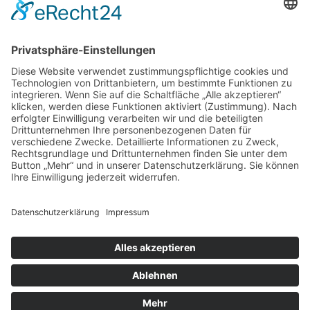
sind in der Datenschutzerklärung enthalten.
Foren-Übersicht
Alle Zeiten sind
UTC+02:00
Alle Cookies löschen
Powered by
phpBB
® Forum Software © phpBB Limited
Deutsche Übersetzung durch
phpBB.de
Cookie-Einstellungen
| Impressum
| Kontakt
Datenschutz
|
Nutzungsbedingungen
Time: 0.030s
| Peak Memory Usage: 10.13 MiB | GZIP: Off