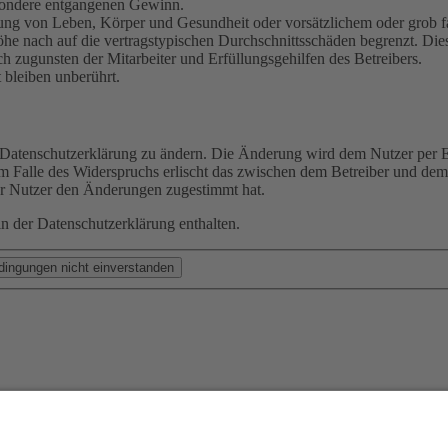
besondere entgangenen Gewinn.
ng von Leben, Körper und Gesundheit oder vorsätzlichem oder grob fah
e nach auf die vertragstypischen Durchschnittsschäden begrenzt. Dies
h zugunsten der Mitarbeiter und Erfüllungsgehilfen des Betreibers.
bleiben unberührt.
e Datenschutzerklärung zu ändern. Die Änderung wird dem Nutzer per E-
m Falle des Widerspruchs erlischt das zwischen dem Betreiber und dem 
er Nutzer den Änderungen zugestimmt hat.
n der Datenschutzerklärung enthalten.