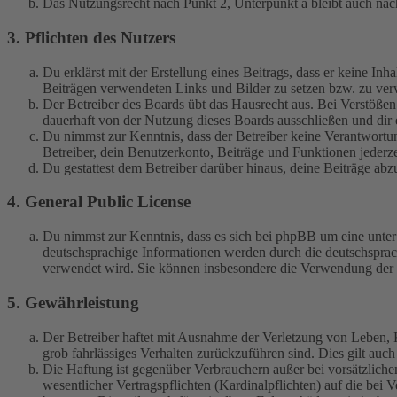
Das Nutzungsrecht nach Punkt 2, Unterpunkt a bleibt auch na
3. Pflichten des Nutzers
Du erklärst mit der Erstellung eines Beitrags, dass er keine Inh
Beiträgen verwendeten Links und Bilder zu setzen bzw. zu ve
Der Betreiber des Boards übt das Hausrecht aus. Bei Verstöße
dauerhaft von der Nutzung dieses Boards ausschließen und dir e
Du nimmst zur Kenntnis, dass der Betreiber keine Verantwortung 
Betreiber, dein Benutzerkonto, Beiträge und Funktionen jederze
Du gestattest dem Betreiber darüber hinaus, deine Beiträge abz
4. General Public License
Du nimmst zur Kenntnis, dass es sich bei phpBB um eine unter
deutschsprachige Informationen werden durch die deutschspr
verwendet wird. Sie können insbesondere die Verwendung der S
5. Gewährleistung
Der Betreiber haftet mit Ausnahme der Verletzung von Leben, Kö
grob fahrlässiges Verhalten zurückzuführen sind. Dies gilt au
Die Haftung ist gegenüber Verbrauchern außer bei vorsätzlich
wesentlicher Vertragspflichten (Kardinalpflichten) auf die be