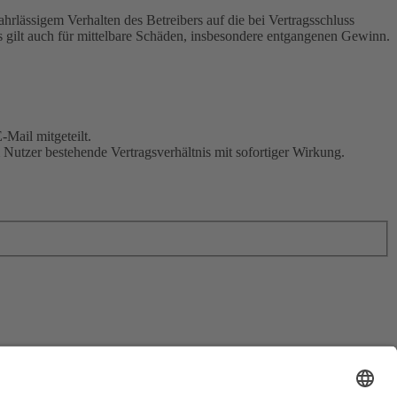
rlässigem Verhalten des Betreibers auf die bei Vertragsschluss
 gilt auch für mittelbare Schäden, insbesondere entgangenen Gewinn.
Mail mitgeteilt.
Nutzer bestehende Vertragsverhältnis mit sofortiger Wirkung.