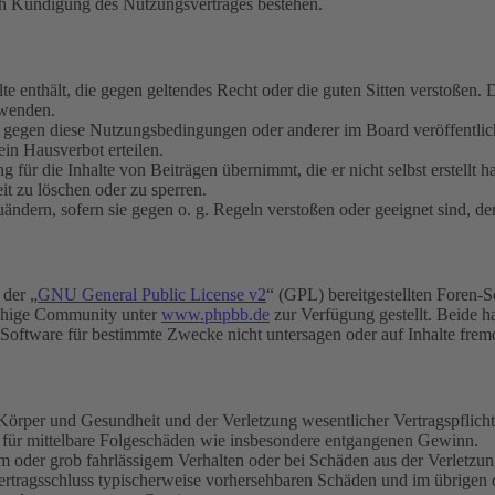
ch Kündigung des Nutzungsvertrages bestehen.
alte enthält, die gegen geltendes Recht oder die guten Sitten verstoßen. 
rwenden.
n gegen diese Nutzungsbedingungen oder anderer im Board veröffentli
in Hausverbot erteilen.
für die Inhalte von Beiträgen übernimmt, die er nicht selbst erstellt 
it zu löschen oder zu sperren.
uändern, sofern sie gegen o. g. Regeln verstoßen oder geeignet sind, 
 der „
GNU General Public License v2
“ (GPL) bereitgestellten Foren-
achige Community unter
www.phpbb.de
zur Verfügung gestellt. Beide h
oftware für bestimmte Zwecke nicht untersagen oder auf Inhalte frem
rper und Gesundheit und der Verletzung wesentlicher Vertragspflichten
ch für mittelbare Folgeschäden wie insbesondere entgangenen Gewinn.
em oder grob fahrlässigem Verhalten oder bei Schäden aus der Verletz
i Vertragsschluss typischerweise vorhersehbaren Schäden und im übrigen