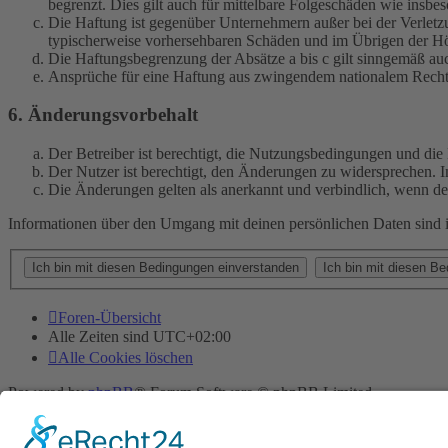
begrenzt. Dies gilt auch für mittelbare Folgeschäden wie ins
Die Haftung ist gegenüber Unternehmern außer bei der Verletzu
typischerweise vorhersehbaren Schäden und im Übrigen der Höh
Die Haftungsbegrenzung der Absätze a bis c gilt sinngemäß auc
Ansprüche für eine Haftung aus zwingendem nationalem Recht 
6. Änderungsvorbehalt
Der Betreiber ist berechtigt, die Nutzungsbedingungen und di
Der Nutzer ist berechtigt, den Änderungen zu widersprechen. I
Die Änderungen gelten als anerkannt und verbindlich, wenn d
Informationen über den Umgang mit deinen persönlichen Daten sind i
Foren-Übersicht
Alle Zeiten sind
UTC+02:00
Alle Cookies löschen
Powered by
phpBB
® Forum Software © phpBB Limited
Deutsche Übersetzung durch
phpBB.de