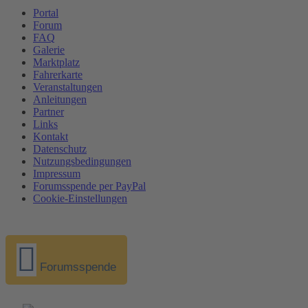
Portal
Forum
FAQ
Galerie
Marktplatz
Fahrerkarte
Veranstaltungen
Anleitungen
Partner
Links
Kontakt
Datenschutz
Nutzungsbedingungen
Impressum
Forumsspende per PayPal
Cookie-Einstellungen
Forumsspende