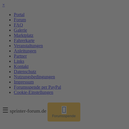
×
Portal
Forum
FAQ
Galerie
Marktplatz
Fahrerkarte
Veranstaltungen
Anleitungen
Partner
Links
Kontakt
Datenschutz
Nutzungsbedingungen
Impressum
Forumsspende per PayPal
Cookie-Einstellungen
☰
sprinter-forum.de
Forumsspende