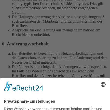
vertragstypischen Durchschnittsschäden begrenzt. Dies gilt
auch für mittelbare Schäden, insbesondere entgangenen
Gewinn.
Die Haftungsbegrenzung der Absätze a bis c gilt sinngemäß
auch zugunsten der Mitarbeiter und Erfüllungsgehilfen des
Betreibers.
Ansprüche für eine Haftung aus zwingendem nationalem
Recht bleiben unberührt.
6. Änderungsvorbehalt
Der Betreiber ist berechtigt, die Nutzungsbedingungen und
die Datenschutzerklärung zu ändern. Die Änderung wird dem
Nutzer per E-Mail mitgeteilt.
Der Nutzer ist berechtigt, den Änderungen zu widersprechen.
Im Falle des Widerspruchs erlischt das zwischen dem
Betreiber und dem Nutzer bestehende Vertragsverhältnis mit
sofortiger Wirkung.
Die Änderungen gelten als anerkannt und verbindlich, wenn
der Nutzer den Änderungen zugestimmt hat.
Informationen über den Umgang mit deinen persönlichen Daten
sind in der Datenschutzerklärung enthalten.