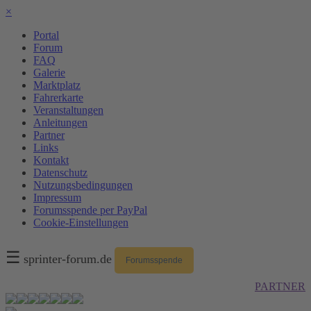
×
Portal
Forum
FAQ
Galerie
Marktplatz
Fahrerkarte
Veranstaltungen
Anleitungen
Partner
Links
Kontakt
Datenschutz
Nutzungsbedingungen
Impressum
Forumsspende per PayPal
Cookie-Einstellungen
☰
sprinter-forum.de
Forumsspende
PARTNER