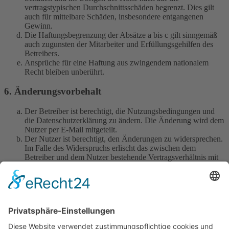
vertragstypischen Durchschnittsschäden begrenzt. Dies gilt
auch für mittelbare Schäden, insbesondere entgangenen
Gewinn.
Die Haftungsbegrenzung der Absätze a bis c gilt sinngemäß
auch zugunsten der Mitarbeiter und Erfüllungsgehilfen des
Betreibers.
Ansprüche für eine Haftung aus zwingendem nationalem
Recht bleiben unberührt.
6. Änderungsvorbehalt
Der Betreiber ist berechtigt, die Nutzungsbedingungen und
die Datenschutzerklärung zu ändern. Die Änderung wird dem
Nutzer per E-Mail mitgeteilt.
Der Nutzer ist berechtigt, den Änderungen zu widersprechen.
Im Falle des Widerspruchs erlischt das zwischen dem
Betreiber und dem Nutzer bestehende Vertragsverhältnis mit
sofortiger Wirkung.
Die Änderungen gelten als anerkannt und verbindlich, wenn
der Nutzer den Änderungen zugestimmt hat.
Informationen über den Umgang mit deinen persönlichen Daten
sind in der Datenschutzerklärung enthalten.