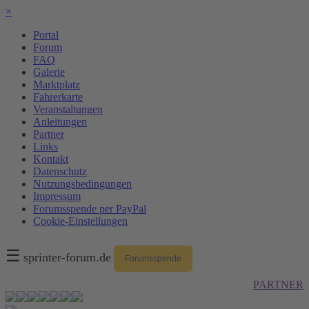
×
Portal
Forum
FAQ
Galerie
Marktplatz
Fahrerkarte
Veranstaltungen
Anleitungen
Partner
Links
Kontakt
Datenschutz
Nutzungsbedingungen
Impressum
Forumsspende per PayPal
Cookie-Einstellungen
☰
sprinter-forum.de
Forumsspende
PARTNER