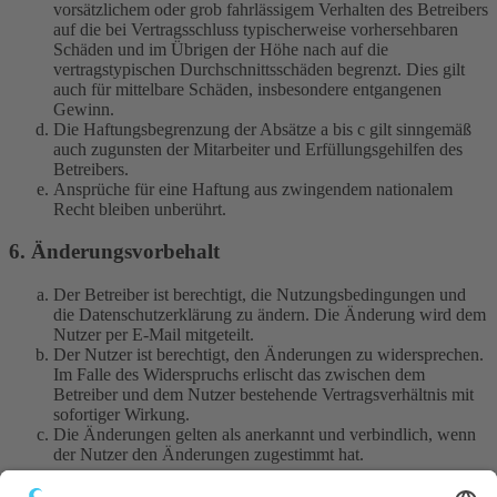
vorsätzlichem oder grob fahrlässigem Verhalten des Betreibers
auf die bei Vertragsschluss typischerweise vorhersehbaren
Schäden und im Übrigen der Höhe nach auf die
vertragstypischen Durchschnittsschäden begrenzt. Dies gilt
auch für mittelbare Schäden, insbesondere entgangenen
Gewinn.
Die Haftungsbegrenzung der Absätze a bis c gilt sinngemäß
auch zugunsten der Mitarbeiter und Erfüllungsgehilfen des
Betreibers.
Ansprüche für eine Haftung aus zwingendem nationalem
Recht bleiben unberührt.
6. Änderungsvorbehalt
Der Betreiber ist berechtigt, die Nutzungsbedingungen und
die Datenschutzerklärung zu ändern. Die Änderung wird dem
Nutzer per E-Mail mitgeteilt.
Der Nutzer ist berechtigt, den Änderungen zu widersprechen.
Im Falle des Widerspruchs erlischt das zwischen dem
Betreiber und dem Nutzer bestehende Vertragsverhältnis mit
sofortiger Wirkung.
Die Änderungen gelten als anerkannt und verbindlich, wenn
der Nutzer den Änderungen zugestimmt hat.
Informationen über den Umgang mit deinen persönlichen Daten