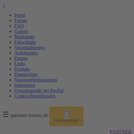
×
Portal
Forum
FAQ
Galerie
Marktplatz
Fahrerkarte
Veranstaltungen
Anleitungen
Partner
Links
Kontakt
Datenschutz
Nutzungsbedingungen
Impressum
Forumsspende per PayPal
Cookie-Einstellungen
☰
sprinter-forum.de
Forumsspende
PARTNER