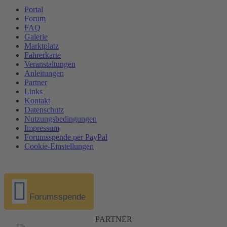
Portal
Forum
FAQ
Galerie
Marktplatz
Fahrerkarte
Veranstaltungen
Anleitungen
Partner
Links
Kontakt
Datenschutz
Nutzungsbedingungen
Impressum
Forumsspende per PayPal
Cookie-Einstellungen
Forumsspende
PARTNER