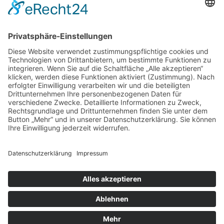
sind in der Datenschutzerklärung enthalten.
Foren-Übersicht
Alle Zeiten sind
UTC+02:00
Alle Cookies löschen
Powered by
phpBB
® Forum Software © phpBB Limited
Deutsche Übersetzung durch
phpBB.de
Cookie-Einstellungen
| Impressum
| Kontakt
Datenschutz
|
Nutzungsbedingungen
Time: 0.027s
| Peak Memory Usage: 10.13 MiB | GZIP: Off