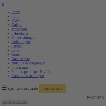
×
Portal
Forum
FAQ
Galerie
Marktplatz
Fahrerkarte
Veranstaltungen
Anleitungen
Partner
Links
Kontakt
Datenschutz
Nutzungsbedingungen
Impressum
Forumsspende per PayPal
Cookie-Einstellungen
☰
sprinter-forum.de
Forumsspende
PARTNER