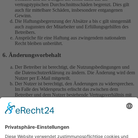
vertragstypischen Durchschnittsschäden begrenzt. Dies gilt
auch für mittelbare Schäden, insbesondere entgangenen
Gewinn.
Die Haftungsbegrenzung der Absätze a bis c gilt sinngemäß
auch zugunsten der Mitarbeiter und Erfüllungsgehilfen des
Betreibers.
Ansprüche für eine Haftung aus zwingendem nationalem
Recht bleiben unberührt.
6. Änderungsvorbehalt
Der Betreiber ist berechtigt, die Nutzungsbedingungen und
die Datenschutzerklärung zu ändern. Die Änderung wird dem
Nutzer per E-Mail mitgeteilt.
Der Nutzer ist berechtigt, den Änderungen zu widersprechen.
Im Falle des Widerspruchs erlischt das zwischen dem
Betreiber und dem Nutzer bestehende Vertragsverhältnis mit
sofortiger Wirkung.
Die Änderungen gelten als anerkannt und verbindlich, wenn
der Nutzer den Änderungen zugestimmt hat.
Informationen über den Umgang mit deinen persönlichen Daten
sind in der Datenschutzerklärung enthalten.