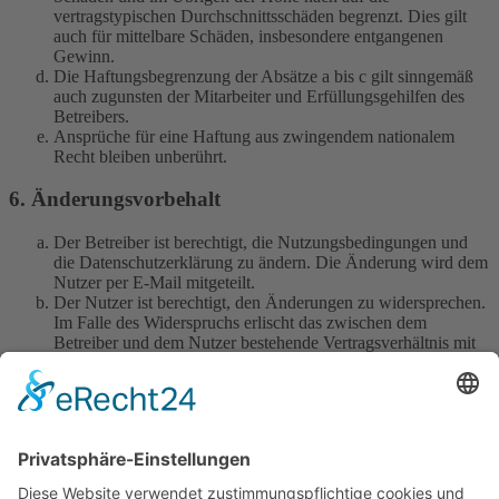
vertragstypischen Durchschnittsschäden begrenzt. Dies gilt
auch für mittelbare Schäden, insbesondere entgangenen
Gewinn.
Die Haftungsbegrenzung der Absätze a bis c gilt sinngemäß
auch zugunsten der Mitarbeiter und Erfüllungsgehilfen des
Betreibers.
Ansprüche für eine Haftung aus zwingendem nationalem
Recht bleiben unberührt.
6. Änderungsvorbehalt
Der Betreiber ist berechtigt, die Nutzungsbedingungen und
die Datenschutzerklärung zu ändern. Die Änderung wird dem
Nutzer per E-Mail mitgeteilt.
Der Nutzer ist berechtigt, den Änderungen zu widersprechen.
Im Falle des Widerspruchs erlischt das zwischen dem
Betreiber und dem Nutzer bestehende Vertragsverhältnis mit
sofortiger Wirkung.
Die Änderungen gelten als anerkannt und verbindlich, wenn
der Nutzer den Änderungen zugestimmt hat.
Informationen über den Umgang mit deinen persönlichen Daten
sind in der Datenschutzerklärung enthalten.