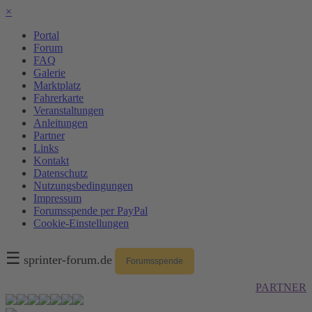
×
Portal
Forum
FAQ
Galerie
Marktplatz
Fahrerkarte
Veranstaltungen
Anleitungen
Partner
Links
Kontakt
Datenschutz
Nutzungsbedingungen
Impressum
Forumsspende per PayPal
Cookie-Einstellungen
☰
sprinter-forum.de
Forumsspende
PARTNER