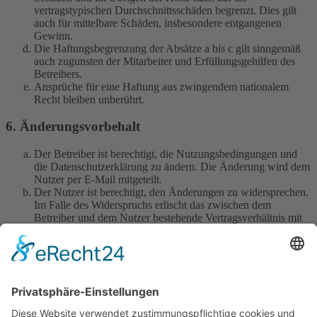
vertragstypischen Durchschnittsschäden begrenzt. Dies gilt
auch für mittelbare Schäden, insbesondere entgangenen
Gewinn.
Die Haftungsbegrenzung der Absätze a bis c gilt sinngemäß
auch zugunsten der Mitarbeiter und Erfüllungsgehilfen des
Betreibers.
Ansprüche für eine Haftung aus zwingendem nationalem
Recht bleiben unberührt.
6. Änderungsvorbehalt
Der Betreiber ist berechtigt, die Nutzungsbedingungen und
die Datenschutzerklärung zu ändern. Die Änderung wird dem
Nutzer per E-Mail mitgeteilt.
Der Nutzer ist berechtigt, den Änderungen zu widersprechen.
Im Falle des Widerspruchs erlischt das zwischen dem
Betreiber und dem Nutzer bestehende Vertragsverhältnis mit
sofortiger Wirkung.
Die Änderungen gelten als anerkannt und verbindlich, wenn
der Nutzer den Änderungen zugestimmt hat.
Informationen über den Umgang mit deinen persönlichen Daten
sind in der Datenschutzerklärung enthalten.