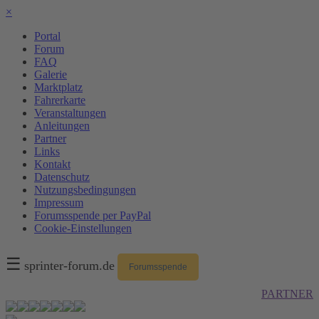
×
Portal
Forum
FAQ
Galerie
Marktplatz
Fahrerkarte
Veranstaltungen
Anleitungen
Partner
Links
Kontakt
Datenschutz
Nutzungsbedingungen
Impressum
Forumsspende per PayPal
Cookie-Einstellungen
☰
sprinter-forum.de
Forumsspende
PARTNER