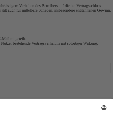
rlässigem Verhalten des Betreibers auf die bei Vertragsschluss
 gilt auch für mittelbare Schäden, insbesondere entgangenen Gewinn.
Mail mitgeteilt.
Nutzer bestehende Vertragsverhältnis mit sofortiger Wirkung.