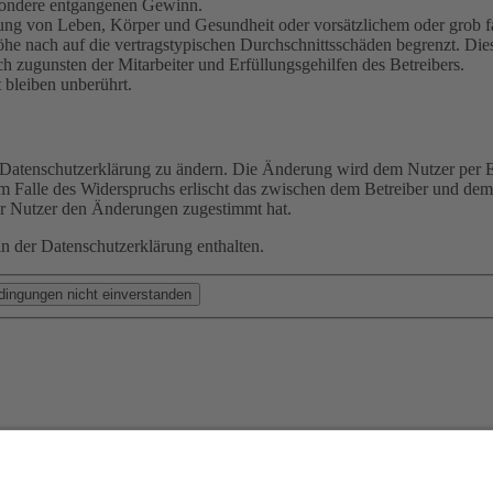
besondere entgangenen Gewinn.
ng von Leben, Körper und Gesundheit oder vorsätzlichem oder grob fah
e nach auf die vertragstypischen Durchschnittsschäden begrenzt. Dies
h zugunsten der Mitarbeiter und Erfüllungsgehilfen des Betreibers.
bleiben unberührt.
e Datenschutzerklärung zu ändern. Die Änderung wird dem Nutzer per E-
m Falle des Widerspruchs erlischt das zwischen dem Betreiber und dem 
er Nutzer den Änderungen zugestimmt hat.
n der Datenschutzerklärung enthalten.