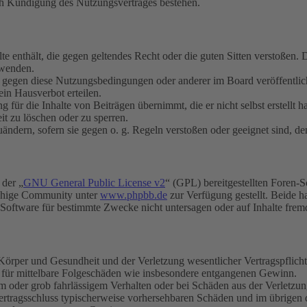
ch Kündigung des Nutzungsvertrages bestehen.
alte enthält, die gegen geltendes Recht oder die guten Sitten verstoßen. 
rwenden.
n gegen diese Nutzungsbedingungen oder anderer im Board veröffentli
in Hausverbot erteilen.
für die Inhalte von Beiträgen übernimmt, die er nicht selbst erstellt 
it zu löschen oder zu sperren.
uändern, sofern sie gegen o. g. Regeln verstoßen oder geeignet sind, 
 der „
GNU General Public License v2
“ (GPL) bereitgestellten Foren-
achige Community unter
www.phpbb.de
zur Verfügung gestellt. Beide h
oftware für bestimmte Zwecke nicht untersagen oder auf Inhalte frem
rper und Gesundheit und der Verletzung wesentlicher Vertragspflichten
ch für mittelbare Folgeschäden wie insbesondere entgangenen Gewinn.
em oder grob fahrlässigem Verhalten oder bei Schäden aus der Verletz
i Vertragsschluss typischerweise vorhersehbaren Schäden und im übrigen