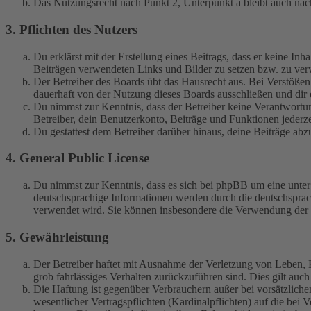
Das Nutzungsrecht nach Punkt 2, Unterpunkt a bleibt auch na
3. Pflichten des Nutzers
Du erklärst mit der Erstellung eines Beitrags, dass er keine Inh
Beiträgen verwendeten Links und Bilder zu setzen bzw. zu ve
Der Betreiber des Boards übt das Hausrecht aus. Bei Verstöße
dauerhaft von der Nutzung dieses Boards ausschließen und dir e
Du nimmst zur Kenntnis, dass der Betreiber keine Verantwortung 
Betreiber, dein Benutzerkonto, Beiträge und Funktionen jederze
Du gestattest dem Betreiber darüber hinaus, deine Beiträge abz
4. General Public License
Du nimmst zur Kenntnis, dass es sich bei phpBB um eine unter
deutschsprachige Informationen werden durch die deutschspr
verwendet wird. Sie können insbesondere die Verwendung der S
5. Gewährleistung
Der Betreiber haftet mit Ausnahme der Verletzung von Leben, Kö
grob fahrlässiges Verhalten zurückzuführen sind. Dies gilt au
Die Haftung ist gegenüber Verbrauchern außer bei vorsätzlich
wesentlicher Vertragspflichten (Kardinalpflichten) auf die be