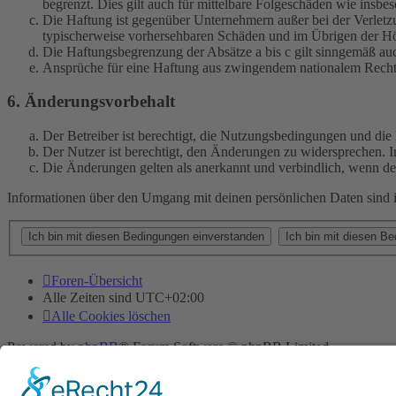
begrenzt. Dies gilt auch für mittelbare Folgeschäden wie ins
Die Haftung ist gegenüber Unternehmern außer bei der Verletzu
typischerweise vorhersehbaren Schäden und im Übrigen der Höh
Die Haftungsbegrenzung der Absätze a bis c gilt sinngemäß auc
Ansprüche für eine Haftung aus zwingendem nationalem Recht 
6. Änderungsvorbehalt
Der Betreiber ist berechtigt, die Nutzungsbedingungen und di
Der Nutzer ist berechtigt, den Änderungen zu widersprechen. I
Die Änderungen gelten als anerkannt und verbindlich, wenn d
Informationen über den Umgang mit deinen persönlichen Daten sind i
Foren-Übersicht
Alle Zeiten sind
UTC+02:00
Alle Cookies löschen
Powered by
phpBB
® Forum Software © phpBB Limited
Deutsche Übersetzung durch
phpBB.de