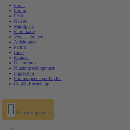
Portal
Forum
FAQ
Galerie
Marktplatz
Fahrerkarte
Veranstaltungen
Anleitungen
Partner
Links
Kontakt
Datenschutz
Nutzungsbedingungen
Impressum
Forumsspende per PayPal
Cookie-Einstellungen
Forumsspende