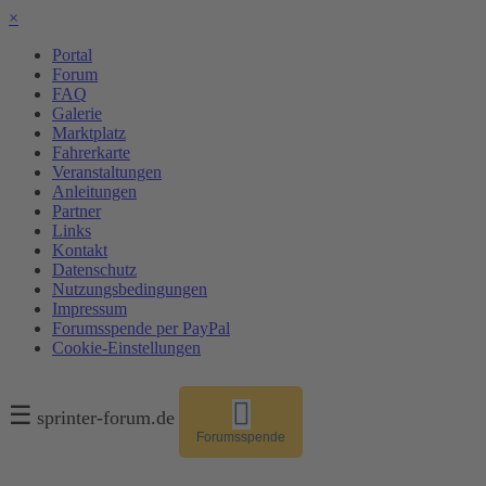
×
Portal
Forum
FAQ
Galerie
Marktplatz
Fahrerkarte
Veranstaltungen
Anleitungen
Partner
Links
Kontakt
Datenschutz
Nutzungsbedingungen
Impressum
Forumsspende per PayPal
Cookie-Einstellungen
☰
sprinter-forum.de
Forumsspende