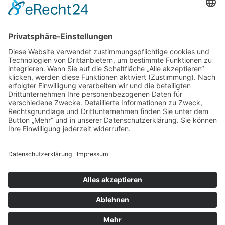
sind in der Datenschutzerklärung enthalten.
Foren-Übersicht
Alle Zeiten sind
UTC+02:00
Alle Cookies löschen
Powered by
phpBB
® Forum Software © phpBB Limited
Deutsche Übersetzung durch
phpBB.de
Cookie-Einstellungen
| Impressum
| Kontakt
Datenschutz
|
Nutzungsbedingungen
Time: 0.021s
| Peak Memory Usage: 10.13 MiB | GZIP: Off