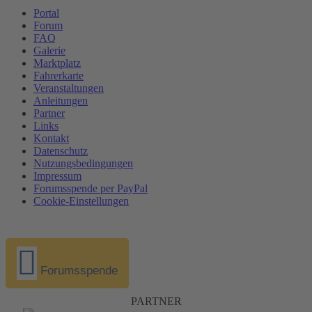
Portal
Forum
FAQ
Galerie
Marktplatz
Fahrerkarte
Veranstaltungen
Anleitungen
Partner
Links
Kontakt
Datenschutz
Nutzungsbedingungen
Impressum
Forumsspende per PayPal
Cookie-Einstellungen
Forumsspende
PARTNER