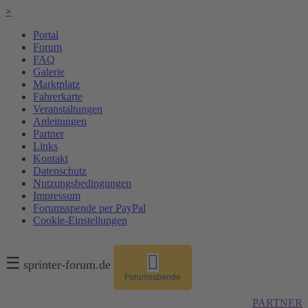
×
Portal
Forum
FAQ
Galerie
Marktplatz
Fahrerkarte
Veranstaltungen
Anleitungen
Partner
Links
Kontakt
Datenschutz
Nutzungsbedingungen
Impressum
Forumsspende per PayPal
Cookie-Einstellungen
☰
sprinter-forum.de
Forumsspende
PARTNER