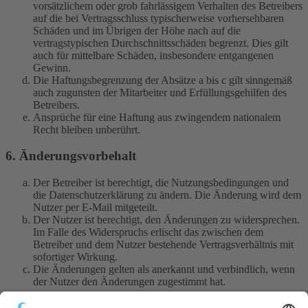
vorsätzlichem oder grob fahrlässigem Verhalten des Betreibers
auf die bei Vertragsschluss typischerweise vorhersehbaren
Schäden und im Übrigen der Höhe nach auf die
vertragstypischen Durchschnittsschäden begrenzt. Dies gilt
auch für mittelbare Schäden, insbesondere entgangenen
Gewinn.
Die Haftungsbegrenzung der Absätze a bis c gilt sinngemäß
auch zugunsten der Mitarbeiter und Erfüllungsgehilfen des
Betreibers.
Ansprüche für eine Haftung aus zwingendem nationalem
Recht bleiben unberührt.
6. Änderungsvorbehalt
Der Betreiber ist berechtigt, die Nutzungsbedingungen und
die Datenschutzerklärung zu ändern. Die Änderung wird dem
Nutzer per E-Mail mitgeteilt.
Der Nutzer ist berechtigt, den Änderungen zu widersprechen.
Im Falle des Widerspruchs erlischt das zwischen dem
Betreiber und dem Nutzer bestehende Vertragsverhältnis mit
sofortiger Wirkung.
Die Änderungen gelten als anerkannt und verbindlich, wenn
der Nutzer den Änderungen zugestimmt hat.
Informationen über den Umgang mit deinen persönlichen Daten