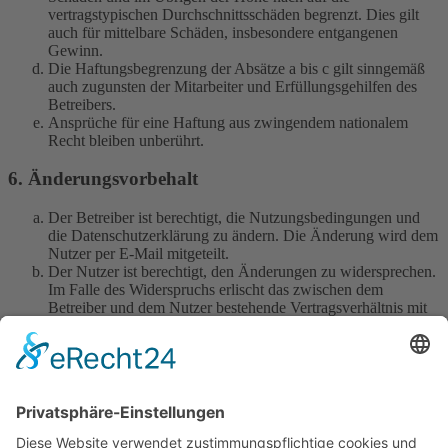
vertragstypischen Durchschnittsschäden begrenzt. Dies gilt
auch für mittelbare Schäden, insbesondere entgangenen
Gewinn.
Die Haftungsbegrenzung der Absätze a bis c gilt sinngemäß
auch zugunsten der Mitarbeiter und Erfüllungsgehilfen des
Betreibers.
Ansprüche für eine Haftung aus zwingendem nationalem
Recht bleiben unberührt.
6. Änderungsvorbehalt
Der Betreiber ist berechtigt, die Nutzungsbedingungen und
die Datenschutzerklärung zu ändern. Die Änderung wird dem
Nutzer per E-Mail mitgeteilt.
Der Nutzer ist berechtigt, den Änderungen zu widersprechen.
Im Falle des Widerspruchs erlischt das zwischen dem
Betreiber und dem Nutzer bestehende Vertragsverhältnis mit
sofortiger Wirkung.
Die Änderungen gelten als anerkannt und verbindlich, wenn
der Nutzer den Änderungen zugestimmt hat.
Informationen über den Umgang mit deinen persönlichen Daten
sind in der Datenschutzerklärung enthalten.