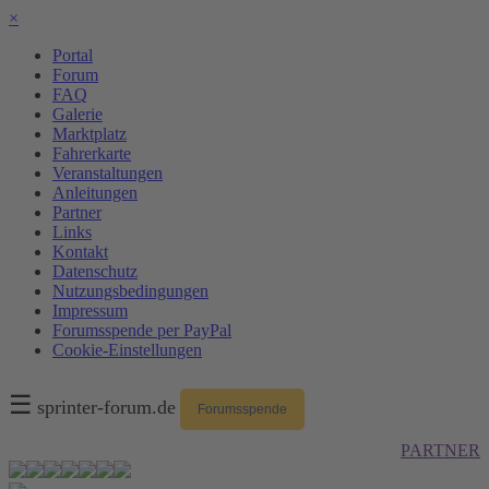
×
Portal
Forum
FAQ
Galerie
Marktplatz
Fahrerkarte
Veranstaltungen
Anleitungen
Partner
Links
Kontakt
Datenschutz
Nutzungsbedingungen
Impressum
Forumsspende per PayPal
Cookie-Einstellungen
☰
sprinter-forum.de
Forumsspende
PARTNER