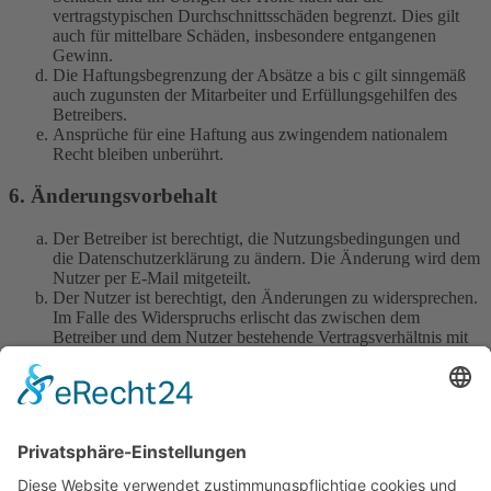
vertragstypischen Durchschnittsschäden begrenzt. Dies gilt
auch für mittelbare Schäden, insbesondere entgangenen
Gewinn.
Die Haftungsbegrenzung der Absätze a bis c gilt sinngemäß
auch zugunsten der Mitarbeiter und Erfüllungsgehilfen des
Betreibers.
Ansprüche für eine Haftung aus zwingendem nationalem
Recht bleiben unberührt.
6. Änderungsvorbehalt
Der Betreiber ist berechtigt, die Nutzungsbedingungen und
die Datenschutzerklärung zu ändern. Die Änderung wird dem
Nutzer per E-Mail mitgeteilt.
Der Nutzer ist berechtigt, den Änderungen zu widersprechen.
Im Falle des Widerspruchs erlischt das zwischen dem
Betreiber und dem Nutzer bestehende Vertragsverhältnis mit
sofortiger Wirkung.
Die Änderungen gelten als anerkannt und verbindlich, wenn
der Nutzer den Änderungen zugestimmt hat.
Informationen über den Umgang mit deinen persönlichen Daten
sind in der Datenschutzerklärung enthalten.