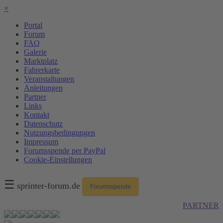
×
Portal
Forum
FAQ
Galerie
Marktplatz
Fahrerkarte
Veranstaltungen
Anleitungen
Partner
Links
Kontakt
Datenschutz
Nutzungsbedingungen
Impressum
Forumsspende per PayPal
Cookie-Einstellungen
☰
sprinter-forum.de
Forumsspende
PARTNER