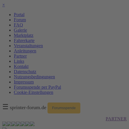
×
Portal
Forum
FAQ
Galerie
Marktplatz
Fahrerkarte
Veranstaltungen
Anleitungen
Partner
Links
Kontakt
Datenschutz
Nutzungsbedingungen
Impressum
Forumsspende per PayPal
Cookie-Einstellungen
☰
sprinter-forum.de
Forumsspende
PARTNER