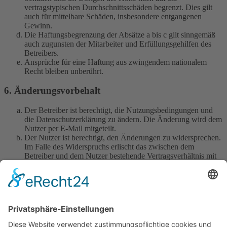
vertragstypischen Durchschnittsschäden begrenzt. Dies gilt
auch für mittelbare Schäden, insbesondere entgangenen
Gewinn.
Die Haftungsbegrenzung der Absätze a bis c gilt sinngemäß
auch zugunsten der Mitarbeiter und Erfüllungsgehilfen des
Betreibers.
Ansprüche für eine Haftung aus zwingendem nationalem
Recht bleiben unberührt.
6. Änderungsvorbehalt
Der Betreiber ist berechtigt, die Nutzungsbedingungen und
die Datenschutzerklärung zu ändern. Die Änderung wird dem
Nutzer per E-Mail mitgeteilt.
Der Nutzer ist berechtigt, den Änderungen zu widersprechen.
Im Falle des Widerspruchs erlischt das zwischen dem
Betreiber und dem Nutzer bestehende Vertragsverhältnis mit
sofortiger Wirkung.
Die Änderungen gelten als anerkannt und verbindlich, wenn
der Nutzer den Änderungen zugestimmt hat.
Informationen über den Umgang mit deinen persönlichen Daten
sind in der Datenschutzerklärung enthalten.