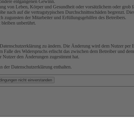
besondere entgangenen Gewinn.
ng von Leben, Körper und Gesundheit oder vorsätzlichem oder grob fah
e nach auf die vertragstypischen Durchschnittsschäden begrenzt. Dies
h zugunsten der Mitarbeiter und Erfüllungsgehilfen des Betreibers.
bleiben unberührt.
e Datenschutzerklärung zu ändern. Die Änderung wird dem Nutzer per E-
m Falle des Widerspruchs erlischt das zwischen dem Betreiber und dem 
er Nutzer den Änderungen zugestimmt hat.
n der Datenschutzerklärung enthalten.