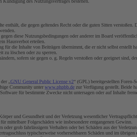
ch Kündigung des Nutzungsvertrages bestehen.
alte enthält, die gegen geltendes Recht oder die guten Sitten verstoßen. 
rwenden.
n gegen diese Nutzungsbedingungen oder anderer im Board veröffentli
in Hausverbot erteilen.
für die Inhalte von Beiträgen übernimmt, die er nicht selbst erstellt 
it zu löschen oder zu sperren.
uändern, sofern sie gegen o. g. Regeln verstoßen oder geeignet sind, 
 der „
GNU General Public License v2
“ (GPL) bereitgestellten Foren-
achige Community unter
www.phpbb.de
zur Verfügung gestellt. Beide h
oftware für bestimmte Zwecke nicht untersagen oder auf Inhalte frem
rper und Gesundheit und der Verletzung wesentlicher Vertragspflichten
ch für mittelbare Folgeschäden wie insbesondere entgangenen Gewinn.
em oder grob fahrlässigem Verhalten oder bei Schäden aus der Verletz
i Vertragsschluss typischerweise vorhersehbaren Schäden und im übrigen