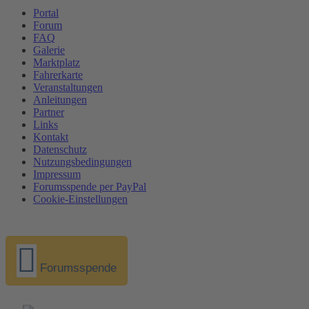
Portal
Forum
FAQ
Galerie
Marktplatz
Fahrerkarte
Veranstaltungen
Anleitungen
Partner
Links
Kontakt
Datenschutz
Nutzungsbedingungen
Impressum
Forumsspende per PayPal
Cookie-Einstellungen
Forumsspende