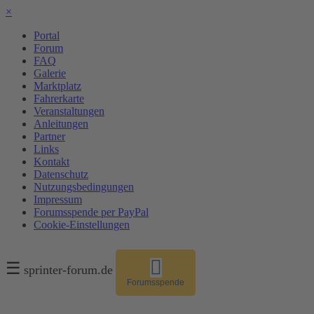
×
Portal
Forum
FAQ
Galerie
Marktplatz
Fahrerkarte
Veranstaltungen
Anleitungen
Partner
Links
Kontakt
Datenschutz
Nutzungsbedingungen
Impressum
Forumsspende per PayPal
Cookie-Einstellungen
☰
sprinter-forum.de
Forumsspende