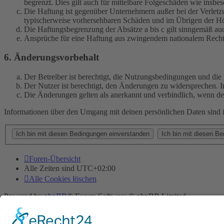
begrenzt. Dies gilt auch für mittelbare Folgeschäden wie ins
Die Haftung ist gegenüber Unternehmern außer bei der Verletzu
typischerweise vorhersehbaren Schäden und im Übrigen der Höh
Die Haftungsbegrenzung der Absätze a bis c gilt sinngemäß auc
Ansprüche für eine Haftung aus zwingendem nationalem Recht 
6. Änderungsvorbehalt
Der Betreiber ist berechtigt, die Nutzungsbedingungen und di
Der Nutzer ist berechtigt, den Änderungen zu widersprechen. I
Die Änderungen gelten als anerkannt und verbindlich, wenn d
Informationen über den Umgang mit deinen persönlichen Daten sind i
Foren-Übersicht
Alle Zeiten sind
UTC+02:00
Alle Cookies löschen
Powered by
phpBB
® Forum Software © phpBB Limited
Deutsche Übersetzung durch
phpBB.de