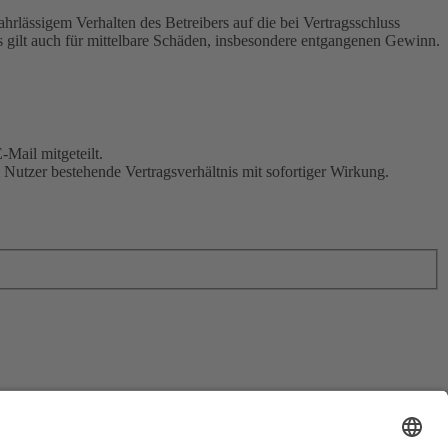
rlässigem Verhalten des Betreibers auf die bei Vertragsschluss
 gilt auch für mittelbare Schäden, insbesondere entgangenen Gewinn.
Mail mitgeteilt.
Nutzer bestehende Vertragsverhältnis mit sofortiger Wirkung.