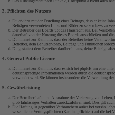
Das Nutzungsrecht nach Punkt 2, Unterpunkt a bleibt auch na
3. Pflichten des Nutzers
Du erklärst mit der Erstellung eines Beitrags, dass er keine Inh
Beiträgen verwendeten Links und Bilder zu setzen bzw. zu ve
Der Betreiber des Boards übt das Hausrecht aus. Bei Verstöße
dauerhaft von der Nutzung dieses Boards ausschließen und dir e
Du nimmst zur Kenntnis, dass der Betreiber keine Verantwortung 
Betreiber, dein Benutzerkonto, Beiträge und Funktionen jederze
Du gestattest dem Betreiber darüber hinaus, deine Beiträge abz
4. General Public License
Du nimmst zur Kenntnis, dass es sich bei phpBB um eine unter
deutschsprachige Informationen werden durch die deutschspr
verwendet wird. Sie können insbesondere die Verwendung der S
5. Gewährleistung
Der Betreiber haftet mit Ausnahme der Verletzung von Leben, Kö
grob fahrlässiges Verhalten zurückzuführen sind. Dies gilt au
Die Haftung ist gegenüber Verbrauchern außer bei vorsätzlich
wesentlicher Vertragspflichten (Kardinalpflichten) auf die be