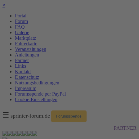
×
Portal
Forum
FAQ
Galerie
Marktplatz
Fahrerkarte
Veranstaltungen
Anleitungen
Partner
Links
Kontakt
Datenschutz
Nutzungsbedingungen
Impressum
Forumsspende per PayPal
Cookie-Einstellungen
☰
sprinter-forum.de
Forumsspende
PARTNER