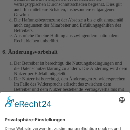
vertragstypischen Durchschnittsschäden begrenzt. Dies gilt
auch für mittelbare Schäden, insbesondere entgangenen
Gewinn.
Die Haftungsbegrenzung der Absätze a bis c gilt sinngemäß
auch zugunsten der Mitarbeiter und Erfüllungsgehilfen des
Betreibers.
Ansprüche für eine Haftung aus zwingendem nationalem
Recht bleiben unberührt.
6. Änderungsvorbehalt
Der Betreiber ist berechtigt, die Nutzungsbedingungen und
die Datenschutzerklärung zu ändern. Die Änderung wird dem
Nutzer per E-Mail mitgeteilt.
Der Nutzer ist berechtigt, den Änderungen zu widersprechen.
Im Falle des Widerspruchs erlischt das zwischen dem
Betreiber und dem Nutzer bestehende Vertragsverhältnis mit
sofortiger Wirkung.
Die Änderungen gelten als anerkannt und verbindlich, wenn
der Nutzer den Änderungen zugestimmt hat.
Informationen über den Umgang mit deinen persönlichen Daten
sind in der Datenschutzerklärung enthalten.